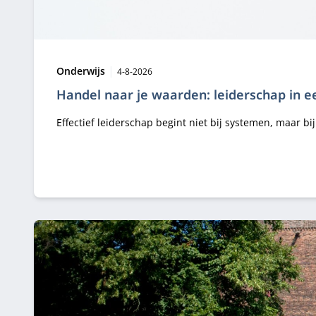
Type:
Publicatiedatum:
Onderwijs
4-8-2026
Handel naar je waarden: leiderschap in e
Effectief leiderschap begint niet bij systemen, maar 