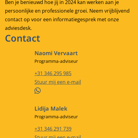
Ben je benieuwd hoe jij in 2024 kan werken aan je
persoonlijke en professionele groei. Neem vrijblijvend
contact op voor een informatiegesprek met onze
adviesdesk.
Contact
Naomi Vervaart
Functietitel
Programma-adviseur
Telefoonnummer
+31 346 295 985
E-mailadres
Stuur mij een e-mail
WhatsApp
Lidija Malek
Functietitel
Programma-adviseur
Telefoonnummer
+31 346 291 739
E-mailadres
Stuur mij een e-mail