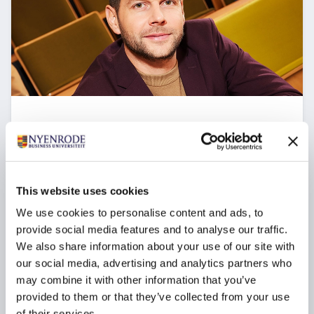
Leadership Development Program
Startdatum:
7 september 2026 en 1 februari 2027
Taal:
This website uses cookies
Nederlands
We use cookies to personalise content and ads, to
Locatie:
Breukelen
provide social media features and to analyse our traffic.
We also share information about your use of our site with
Als startende manager ontwikkel je in dit
our social media, advertising and analytics partners who
programma je persoonlijk leiderschap en
may combine it with other information that you’ve
zelfinzicht, versterk je je strategische blik en leer je
hoe je effectief richting geeft aan mensen,
provided to them or that they’ve collected from your use
verandering en organisatiedoelen.
of their services.