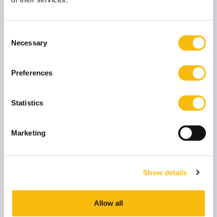
Consent
Necessary
Selection
Preferences
Statistics
Leadership Essentials
Marketing
Startdatum:
28 september 2026, 30 november 2026
Taal:
Show details
Nederlands
Locatie:
Breukelen
Allow all
In Leadership Essentials staat impactvol leiderschap