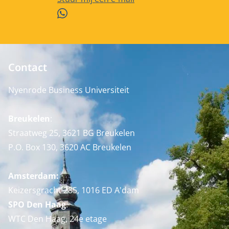
WhatsApp
Contact
Nyenrode Business Universiteit
Breukelen
:
Straatweg 25, 3621 BG Breukelen
P.O. Box 130, 3620 AC Breukelen
Amsterdam:
Keizersgracht 285, 1016 ED A'dam
SPO Den Haag
:
WTC Den Haag, 24e etage