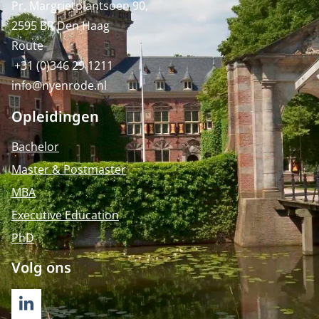
Pr. Margrietplantsoen 90,
2595 BR Den Haag
Route
+31 (0)346 29 1211
info@nyenrode.nl
Opleidingen
Bachelor
Master & Postmaster
MBA
Executive Education
PhD
Volg ons
LINKEDIN