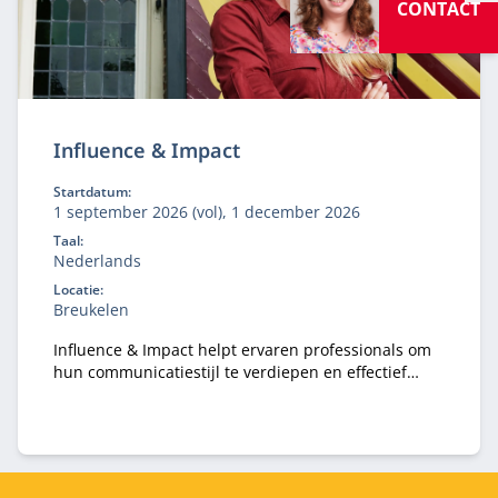
V
CONTACT
Influence & Impact
Startdatum:
1 september 2026 (vol), 1 december 2026
Taal:
Nederlands
Locatie:
Breukelen
Influence & Impact helpt ervaren professionals om
hun communicatiestijl te verdiepen en effectief
invloed uit te oefenen vanuit persoonlijke waarden
en purpose, ook zonder formele macht.