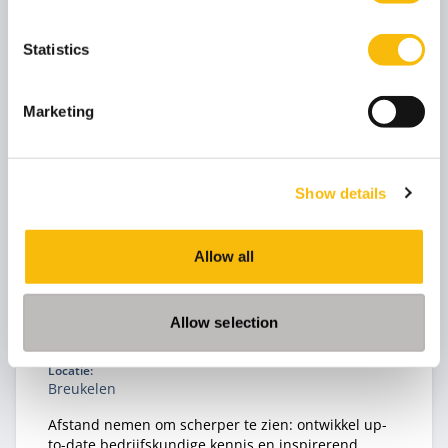
stakeholderdialoog en constructieve tegenspraak,
en vertaal je iedere module direct naar jouw
Statistics
praktijk.
Marketing
Show details
Advanced Management Program
Allow all
Startdatum:
22 maart 2027
Allow selection
Taal:
Nederlands
Locatie:
Breukelen
Afstand nemen om scherper te zien: ontwikkel up-
to-date bedrijfskundige kennis en inspirerend