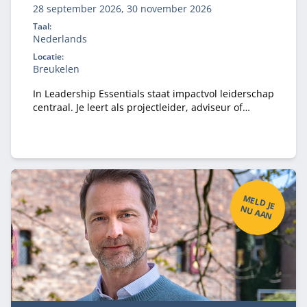
28 september 2026, 30 november 2026
Taal:
Nederlands
Locatie:
Breukelen
In Leadership Essentials staat impactvol leiderschap
centraal. Je leert als projectleider, adviseur of
teamleider vanuit authentiek leiderschap mensen
te mobiliseren richting een gezamenlijk doel door
meer uit jezelf en de mensen om je heen te halen.
M
ELD
JE
U
A
A
N
N