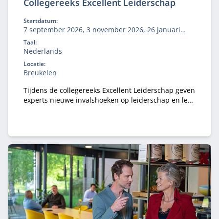
Collegereeks Excellent Leiderschap
Startdatum:
7 september 2026, 3 november 2026, 26 januari
2027, 10 mei 2027
Taal:
Nederlands
Locatie:
Breukelen
Tijdens de collegereeks Excellent Leiderschap geven
experts nieuwe invalshoeken op leiderschap en leer
je hoe je dit toepast in jouw dagelijkse werk.