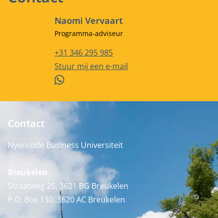
Naomi Vervaart
Functietitel
Programma-adviseur
Telefoonnummer
+31 346 295 985
E-mailadres
Stuur mij een e-mail
WhatsApp
Contact
Nyenrode Business Universiteit
Breukelen
:
Straatweg 25, 3621 BG Breukelen
P.O. Box 130, 3620 AC Breukelen