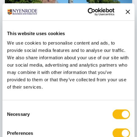
This website uses cookies
We use cookies to personalise content and ads, to
New Board Program
provide social media features and to analyse our traffic.
We also share information about your use of our site with
Startdatum:
our social media, advertising and analytics partners who
25 november 2026
may combine it with other information that you’ve
Taal:
provided to them or that they’ve collected from your use
Nederlands
of their services.
Locatie:
Breukelen
De boardroom vraagt om meer dan ervaring. In een
Consent
omgeving met toenemende druk, complexiteit en
Necessary
Selection
publieke aandacht wil je een governance-kompas
dat staat — én de boardroom-vaardigheid om
effectief te blijven onder spanning. In het New
Preferences
Board Program ontwikkel je jouw besluitvorming,