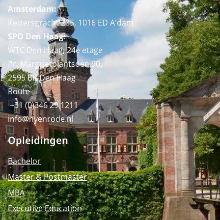
Amsterdam:
Keizersgracht 285, 1016 ED A'dam
SPO Den Haag
:
WTC Den Haag, 24e etage
Pr. Margrietplantsoen 90,
2595 BR Den Haag
Route
+31 (0)346 29 1211
info@nyenrode.nl
Opleidingen
Bachelor
Master & Postmaster
MBA
Executive Education