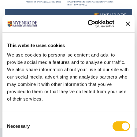
The Impact Conversations
is een podcastserie waarin je
de verhalen van onze docenten en hoogleraren en hun
onderzoek ontdekt. Met hosts Bregje Spijkerman en
This website uses cookies
Jan Anne Amelink duik je verder in praktische
We use cookies to personalise content and ads, to
oplossingen voor maatschappelijke uitdagingen.
provide social media features and to analyse our traffic.
We also share information about your use of our site with
Ben je nieuwsgierig?
The Impact Conversations
zijn vanaf
our social media, advertising and analytics partners who
nu te beluisteren op bekende podcast kanalen
may combine it with other information that you’ve
zoals
Apple Podcast
,
Spotify
,
Google
provided to them or that they’ve collected from your use
Podcast
,
Stitcher
,
Deezer
en
Pocket Casts
. Abonneer je
of their services.
via jouw favoriete kanaal, dan weet je zeker dat je geen
aflevering mist.
Consent
Necessary
Selection