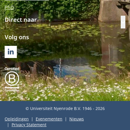
PhD
Direct naar
Op
Volg ons
LINKEDIN
© Universiteit Nyenrode B.V. 1946 - 2026
Opleidingen
Evenementen
Nieuws
Privacy Statement