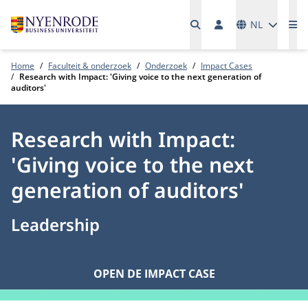
Talen
NL
Me
Home
Faculteit & onderzoek
Onderzoek
Impact Cases
Research with Impact: 'Giving voice to the next generation of
auditors'
Research with Impact:
'Giving voice to the next
generation of auditors'
Leadership
OPEN DE IMPACT CASE