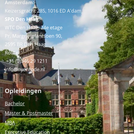
Amsterdam:
Keizersgracht 285, 1016 ED A'dam
SPO Den Haag
:
WTC Den Haag, 24e etage
Pr. Margrietplantsoen 90,
2595 BR Den Haag
Route
+31 (0)346 29 1211
info@nyenrode.nl
Opleidingen
Bachelor
Master & Postmaster
MBA
Executive Education