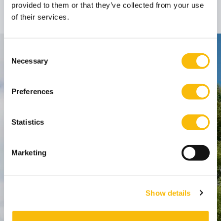
provided to them or that they’ve collected from your use
Hoogleraar
Functietitel:
of their services.
Consent
Contact
Necessary
Selection
Nyenrode Business Universiteit
Preferences
Breukelen
:
Straatweg 25, 3621 BG Breukelen
Statistics
P.O. Box 130, 3620 AC Breukelen
Marketing
Amsterdam:
Keizersgracht 285, 1016 ED A'dam
SPO Den Haag
:
Show details
WTC Den Haag, 24e etage
Pr. Margrietplantsoen 90,