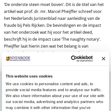
‘De onderste steen moet boven’. Dit is de titel van het
artikel wat prof. dr. mr. Marcel Pheijffer schreef voor
het Nederlands Juristenblad naar aanleiding van de
fraude bij Pels Rijcken. De bevindingen en de impact
van het onderzoek wat hij voor het artikel deed,
beschrijft hij in de impact case ‘The naughty notary’.
Pheijffer laat hierin zien wat het belang is van
adequate interne beheersingsmaatregelen en
compliance bij advocaten- en notariskantoren.
This website uses cookies
Auteur
We use cookies to personalise content and ads, to
provide social media features and to analyse our traffic.
We also share information about your use of our site with
Prof. dr. mr. Marcel
our social media, advertising and analytics partners who
may combine it with other information that you’ve
Pheijffer