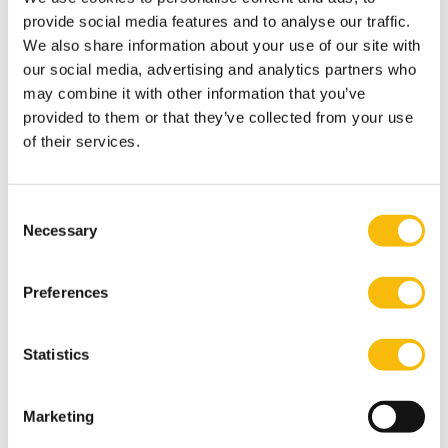
provide social media features and to analyse our traffic.
Fitch Connect (voorheen BMI)
We also share information about your use of our site with
Type:
Toegang:
our social media, advertising and analytics partners who
Financieel-economische
Alleen voor Nyenrode studenten
databases
en medewerkers
may combine it with other information that you’ve
provided to them or that they’ve collected from your use
Het nieuwe Fitch Connect platform biedt een overzicht van macro-
economische gegevens.
of their services.
Statline
Consent
Necessary
Selection
Type:
Toegang:
Statistische databases
Gratis
StatLine is the electronic database of Statistics Netherlands. The
Preferences
database contains statistical information on The Netherlands
presented in tables and graphs, including time series on many social
and economic subjects and information on regions and economic
climate. Period: 1899-present Update: daily
Statistics
World Bank
Marketing
Type:
Toegang:
Interessante links
Gratis