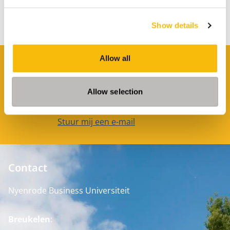
Key development data and statistics.
Show details
Contact
Allow all
Nyenrode Library
Allow selection
Functietitel
Bibliotheek
E-mailadres
Stuur mij een e-mail
Contact
Nyenrode Business Universiteit
Breukelen
: