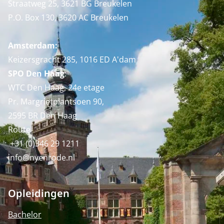
Straatweg 25, 3621 BG Breukelen
P.O. Box 130, 3620 AC Breukelen
Amsterdam:
Keizersgracht 285, 1016 ED A'dam
SPO Den Haag
:
WTC Den Haag, 24e etage
Pr. Margrietplantsoen 90,
2595 BR Den Haag
Route
+31 (0)346 29 1211
info@nyenrode.nl
Opleidingen
Bachelor