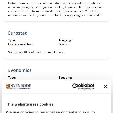
Datastream is een internationale database en bevat informatie over
wisselkoersen, investeringen, aandelen, financiële bedrijfsinformatie
en meer. Deze informatie wordt onder andere via het IMF, OECD,
nationale overheden, beurzen en bedrijfsrapportages verzameld.
Voorbeelden van macro-economische data zijn: FDI, economische
groei en internationaal vermogen.
Eurostat
Type:
Toegang:
Interessante links
Gratis
Statistical office of the European Union.
Evonomics
Type:
Toegang:
Interessante links
Gratis
Evonomics is een gratis toegankelijk online platform voor nieuwe
inzichten in een veranderende economie. De website bevat
bijdragen van verschillende Nobelprijswinnaars voor Economie,
psychologen, investeerders, biologen, financiële managers en
This website uses cookies
ondernemers.
We use cookies to personalise content and ads, to