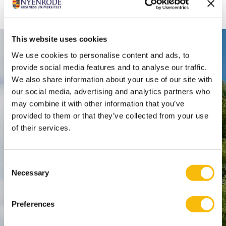
This website uses cookies
Contact
We use cookies to personalise content and ads, to
provide social media features and to analyse our traffic.
Nyenrode Business Universiteit
We also share information about your use of our site with
our social media, advertising and analytics partners who
Breukelen
:
may combine it with other information that you’ve
Straatweg 25, 3621 BG Breukelen
provided to them or that they’ve collected from your use
of their services.
P.O. Box 130, 3620 AC Breukelen
Amsterdam:
Consent
Keizersgracht 285, 1016 ED A'dam
Necessary
Selection
SPO Den Haag
:
WTC Den Haag, 24e etage
Preferences
Pr. Margrietplantsoen 90,