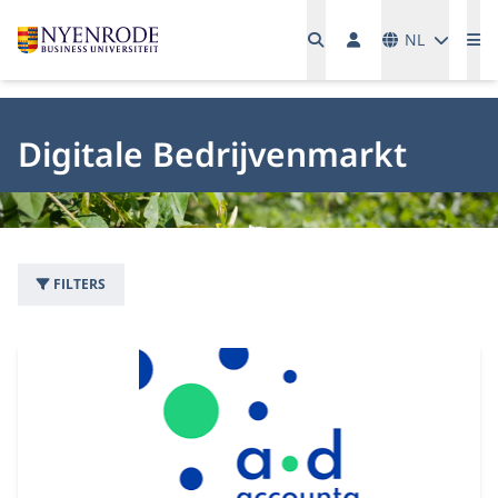
Talen
NL
Me
Digitale Bedrijvenmarkt
FILTERS
30 bedrijven