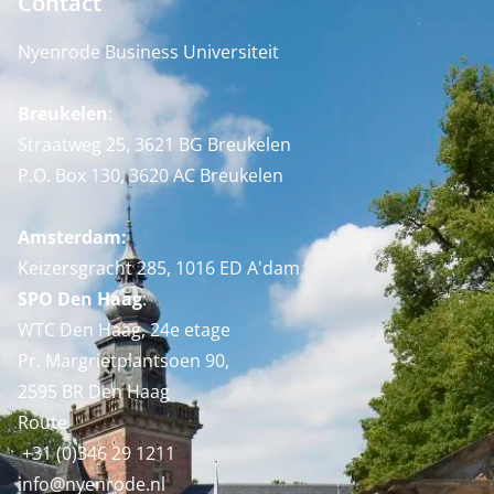
Contact
Nyenrode Business Universiteit
Breukelen
:
Straatweg 25, 3621 BG Breukelen
P.O. Box 130, 3620 AC Breukelen
Amsterdam:
Keizersgracht 285, 1016 ED A'dam
SPO Den Haag
:
WTC Den Haag, 24e etage
Pr. Margrietplantsoen 90,
2595 BR Den Haag
Route
+31 (0)346 29 1211
info@nyenrode.nl