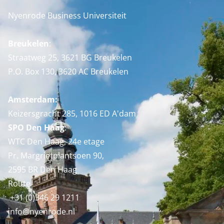
Nyenrode Business Universiteit
Breukelen
:
Straatweg 25, 3621 BG Breukelen
P.O. Box 130, 3620 AC Breukelen
Amsterdam:
Keizersgracht 285, 1016 ED A'dam
SPO Den Haag
:
WTC Den Haag, 24e etage
Pr. Margrietplantsoen 90,
2595 BR Den Haag
Route
+31 (0)346 29 1211
info@nyenrode.nl