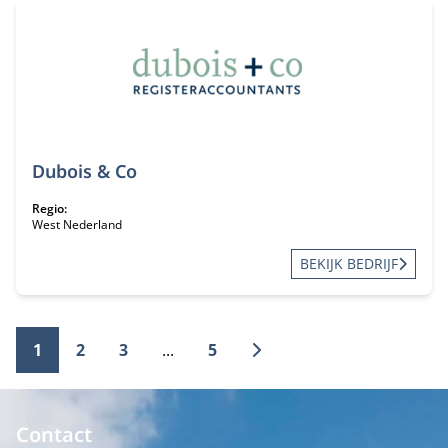
Dubois & Co
Regio:
West Nederland
BEKIJK BEDRIJF
1
2
3
...
5
Contact