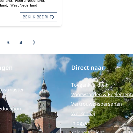
derland
Noord Nederland
land
West Nederland
BEKIJK BEDRIJF
3
4
ngen
Direct naar
Toegankelijkheid
Postmaster
Voorwaarden & Reglement
Vertrouwenspersonen
Education
Werken bij
Inloggen
Zalenoverzicht