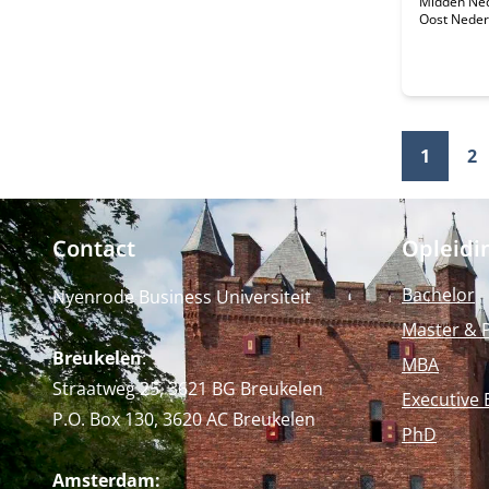
Midden Ne
Oost Neder
1
2
Contact
Opleidi
Bachelor
Nyenrode Business Universiteit
Master & 
Breukelen
:
MBA
Straatweg 25, 3621 BG Breukelen
Executive 
P.O. Box 130, 3620 AC Breukelen
PhD
Amsterdam: