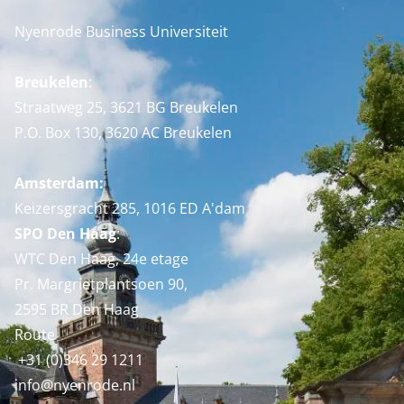
Nyenrode Business Universiteit
Breukelen
:
Straatweg 25, 3621 BG Breukelen
P.O. Box 130, 3620 AC Breukelen
Amsterdam:
Keizersgracht 285, 1016 ED A'dam
SPO Den Haag
:
WTC Den Haag, 24e etage
Pr. Margrietplantsoen 90,
2595 BR Den Haag
Route
+31 (0)346 29 1211
info@nyenrode.nl