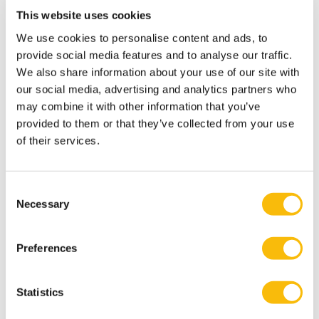
This website uses cookies
Modulair Executive MBA in Business &
We use cookies to personalise content and ads, to
Sustainable Transitions
provide social media features and to analyse our traffic.
Startdatum:
We also share information about your use of our site with
voorjaar & najaar
our social media, advertising and analytics partners who
Taal:
may combine it with other information that you’ve
Nederlands
provided to them or that they’ve collected from your use
Locatie:
of their services.
Breukelen
Volg de Modular Executive MBA in Business &
Sustainable Transitions en leid duurzame
Consent
verandering. Flexibele deeltijd MBA voor executives
Necessary
Selection
in strategie en transformatie.
Preferences
Statistics