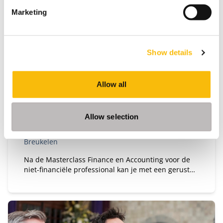
Marketing
Show details
Masterclass Finance & Accounting voor
de niet-financiele professional
Allow all
Startdatum:
14 september, 5 oktober, 9 november, 7 december
Taal:
Allow selection
Nederlands
Locatie:
Breukelen
Na de Masterclass Finance en Accounting voor de
niet-financiële professional kan je met een gerust
hart in gesprek gaan met je financiële collega’s.