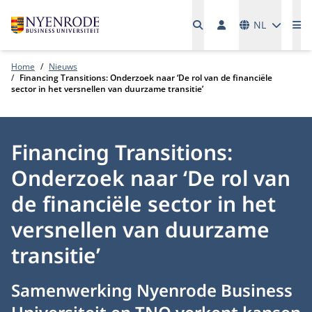
Talen
NL
Me
Home
Nieuws
Financing Transitions: Onderzoek naar ‘De rol van de financiële
sector in het versnellen van duurzame transitie’
Financing Transitions:
Onderzoek naar ‘De rol van
de financiële sector in het
versnellen van duurzame
transitie’
Samenwerking Nyenrode Business