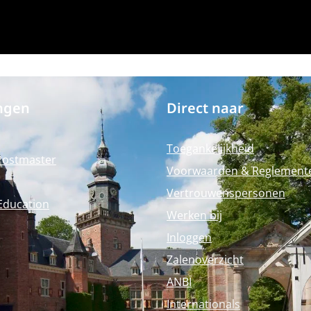
ngen
Direct naar
Toegankelijkheid
Postmaster
Voorwaarden & Reglement
Vertrouwenspersonen
Education
Werken bij
Inloggen
Zalenoverzicht
ANBI
Internationals