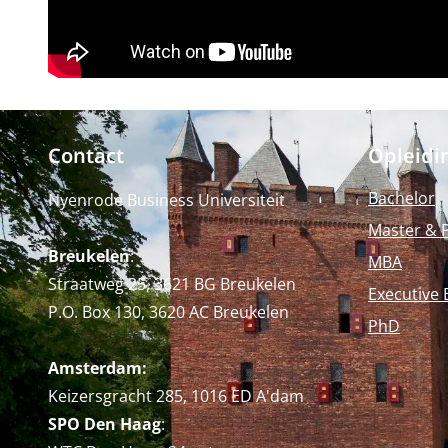
Contact
Opleidi
Bachelor
Nyenrode Business Universiteit
Master & 
Breukelen
:
MBA
Straatweg 25, 3621 BG Breukelen
Executive 
P.O. Box 130, 3620 AC Breukelen
PhD
Amsterdam:
Keizersgracht 285, 1016 ED A'dam
SPO Den Haag
: