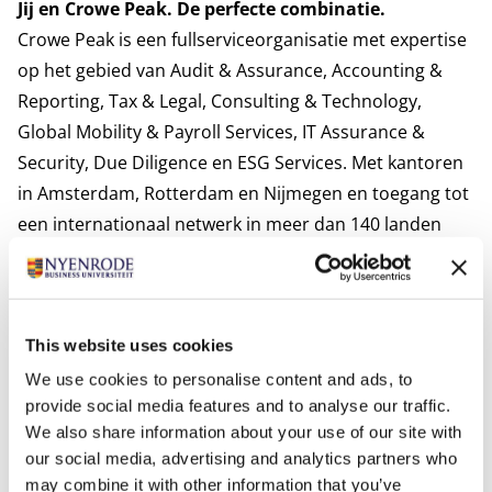
Jij en Crowe Peak.
De perfecte combinatie.
Crowe Peak is een fullserviceorganisatie met expertise
op het gebied van Audit & Assurance, Accounting &
Reporting, Tax & Legal, Consulting & Technology,
Global Mobility & Payroll Services, IT Assurance &
Security, Due Diligence en ESG Services. Met kantoren
in Amsterdam, Rotterdam en Nijmegen en toegang tot
een internationaal netwerk in meer dan 140 landen
ondersteunen wij organisaties met (inter)nationale
ambities bij het nemen van beslissingen in een continu
veranderende omgeving.
Ons team van 175 professionals werkt in hechte,
This website uses cookies
informele teams met een sterke focus op
We use cookies to personalise content and ads, to
provide social media features and to analyse our traffic.
samenwerking. In juli 2025 hebben wij de krachten
We also share information about your use of our site with
gebundeld met de Jong & Laan, waarmee wij onze
our social media, advertising and analytics partners who
slagkracht vergroten, onze dienstverlening versterken
may combine it with other information that you’ve