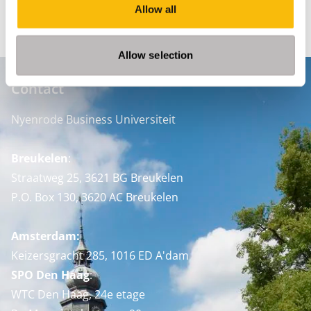
Allow all
LOCATIES: Amsterdam, Rotterdam en Nijmegen
Allow selection
Contact
Nyenrode Business Universiteit
Breukelen
:
Straatweg 25, 3621 BG Breukelen
P.O. Box 130, 3620 AC Breukelen
Amsterdam:
Keizersgracht 285, 1016 ED A'dam
SPO Den Haag
:
WTC Den Haag, 24e etage