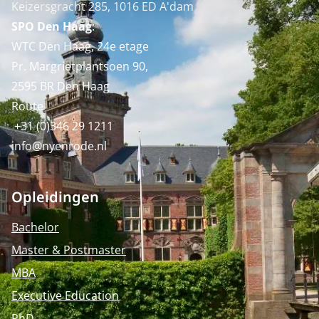
Keizersgracht 285, 1016 ED A'dam
SPO Den Haag
:
WTC Den Haag, 24e etage
Pr. Margrietplantsoen 90,
2595 BR Den Haag
Route
+31 (0)346 29 1211
info@nyenrode.nl
Opleidingen
Bachelor
Master & Postmaster
MBA
Executive Education
PhD