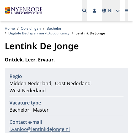
Talen
NL
Me
Home
Opleidingen
Bachelor
Digitale Bedrijvenmarkt Accountancy
Lentink De Jonge
Lentink De Jonge
Ontdek. Leer. Ervaar.
Regio
Midden Nederland
Oost Nederland
West Nederland
Vacature type
Bachelor
Master
Contact e-mail
i.vanloo@lentinkdejonge.nl