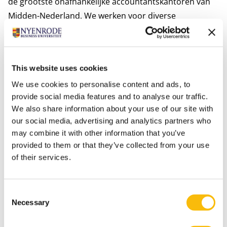
de grootste onafhankelijke accountantskantoren van
Midden-Nederland. We werken voor diverse
interessante organisaties, nationaal én internationaal.
In ons team Audit & Assurance draai je vanaf dag 1
mee in de praktijk. Je krijgt volop de kans om je te
This website uses cookies
ontwikkelen. Op je vakgebied, maar zeker ook als het
We use cookies to personalise content and ads, to
gaat om je persoonlijke ontwikkeling.
provide social media features and to analyse our traffic.
Ontdek. Leer. Ervaar.
We also share information about your use of our site with
our social media, advertising and analytics partners who
may combine it with other information that you’ve
provided to them or that they’ve collected from your use
of their services.
Consent
Necessary
LOCATIES: Harderwijk, Putten, Zeewolde, Bilthoven en
Selection
Rotterdam.