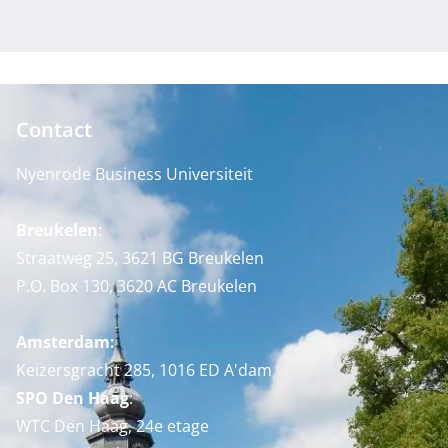
Contact
Nyenrode Business Universiteit
Breukelen
:
Straatweg 25, 3621 BG Breukelen
P.O. Box 130, 3620 AC Breukelen
Amsterdam:
Keizersgracht 285, 1016 ED A'dam
SPO Den Haag
:
WTC Den Haag, 24e etage