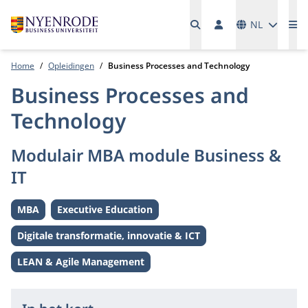
Talen
NL
Me
Home
Opleidingen
Business Processes and Technology
Business Processes and
Technology
Modulair MBA module Business &
IT
MBA
Executive Education
Level:
Level:
Digitale transformatie, innovatie & ICT
Thema:
LEAN & Agile Management
Thema: