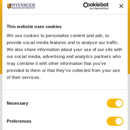
Brochure bekijken?
This website uses cookies
Laat dan je gegevens achter en je ontvangt
We use cookies to personalise content and ads, to
de brochure in je mail.
provide social media features and to analyse our traffic.
We also share information about your use of our site with
our social media, advertising and analytics partners who
BROCHURE AANVRAGEN
may combine it with other information that you’ve
provided to them or that they’ve collected from your use
of their services.
Consent
Necessary
Selection
Wat zijn de toelatingseisen?
Preferences
Om toelaatbaar te zijn heb je minimaal nodig: