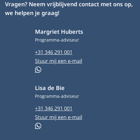
Vragen? Neem vrijblijvend contact met ons op,
we helpen je graag!
Margriet Huberts
Functietitel
Programma-adviseur
Telefoonnummer
+31 346 291 001
E-mailadres
Stuur mij een e-mail
WhatsApp
Lisa de Bie
Functietitel
Programma-adviseur
Telefoonnummer
+31 346 291 001
E-mailadres
Stuur mij een e-mail
WhatsApp