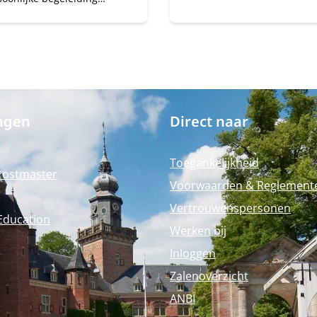
teunt ons PhD-
informatiesessie krijg je
mma je bij het uitvoeren
antwoord op al je vragen. 
goureus en betekenisvol
er een alumnus aanwezig 
ek, terwijl je aan het
kan vertellen hoe het echt
jft.
deze (pre-) master te volg
ngen
Direct naar
Toegankelijkheid
Postmaster
Voorwaarden & Reglement
Vertrouwenspersonen
Education
Werken bij
Inloggen
Zalenoverzicht
ANBI