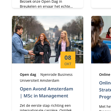
Bezoek onze Open Dag in
deeltij
Breukelen en ervaar het echte
specia
campusleven. Ontdek hoe het is
werken
om de BScBA aan Nyenrode te
volgen en ga in gesprek met
huidige studenten over hun
persoonlijke ervaringen.
Startdatum:
08
OKT
Type:
Locatie:
Type:
Open dag
Nyenrode Business
Online
Universiteit Amsterdam
Onlin
Open Avond Amsterdam
Strat
| MSc in Management
Prog
Zet de eerste stap richting een
Met he
internationale carrière. Ontdek