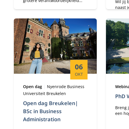
grotere verantwoordelijkheid
Wil jij
binnen je organisatie? Stijg je uit
naast j
boven je vakgebied en heb je
naar v
behoefte aan een stevig
uitdag
bedrijfskundig fundament?
voor d
Deelti
Nyenro
Startdatum:
06
OKT
Type:
Locatie:
Type:
Open dag
Nyenrode Business
Webin
Universiteit Breukelen
PhD 
Open dag Breukelen|
Breng 
BSc in Business
een ho
Administration
aan on
ontdek