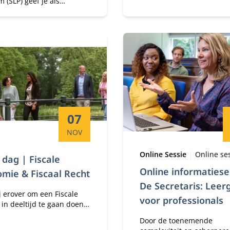
 (SLP) geef je als
vanuit authenticiteit in sta
ur, directeur-eigenaar of
mensen te mobiliseren.
 manager een nieuwe
aan je strategisch
schap.
Startdatum:
07
NOV
Type:
Locatie:
Online Sessie
Online se
dag | Fiscale
Online informatiese
mie & Fiscaal Recht
De Secretaris: Leer
j erover om een Fiscale
voor professionals
in deeltijd te gaan doen?
ar de open dag op 7
Door de toenemende
er kom alles te weten