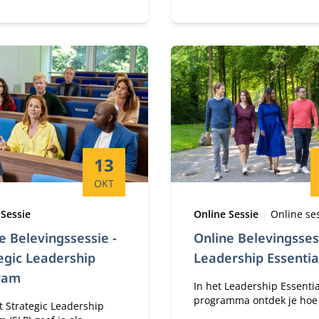
d PhD in Business,
al ontworpen voor
de professionals.
Startdatum:
13
OKT
Type:
Locatie:
 Sessie
Online Sessie
Online se
e Belevingssessie -
Online Belevingsses
egic Leadership
Leadership Essentia
ram
In het Leadership Essentia
programma ontdek je hoe j
t Strategic Leadership
impactvolle leider kan zijn