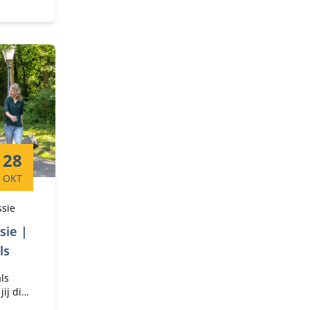
Startdatum:
28
OKT
ssie
sie |
ls
ls
ij die
 die