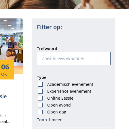
Filter op:
Trefwoord
Startdatum:
06
OKT
Type
Academisch evenement
Experience evenement
sie
Online Sessie
Open avond
Open dag
ise
Toon 1 meer
haal
positie