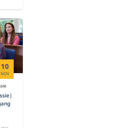
at is
Startdatum:
10
NOV
ssie
ssie|
gang