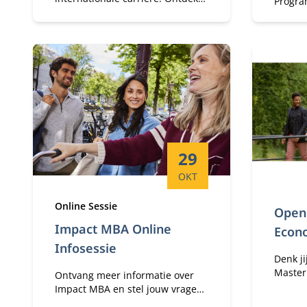
Program
de Full-time MSc in Management
directe
en ervaar hoe het is om te
senior
studeren in Amsterdam.
impuls 
leider
Startdatum:
29
OKT
Type:
Online Sessie
Open 
Impact MBA Online
Econo
Infosessie
Denk ji
Master 
Ontvang meer informatie over
Kom na
Impact MBA en stel jouw vragen
novemb
tijdens de Q&A.