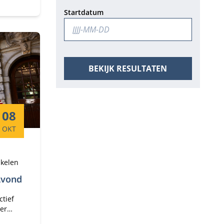
e bij
Startdatum
BEKIJK RESULTATEN
Startdatum:
08
OKT
ukelen
Avond
tief
er