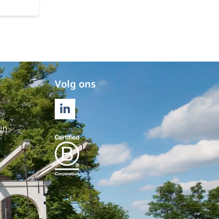
Ook is
die je
 is om
en.
Volg ons
LINKEDIN
en