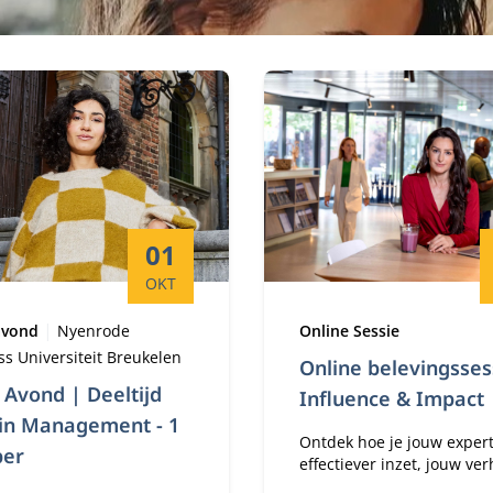
Startdatum:
01
OKT
Locatie:
Type:
avond
Nyenrode
Online Sessie
ss Universiteit Breukelen
Online belevingsses
Avond | Deeltijd
Influence & Impact
in Management - 1
Ontdek hoe je jouw expert
ber
effectiever inzet, jouw ver
krachtiger vertelt en jouw 