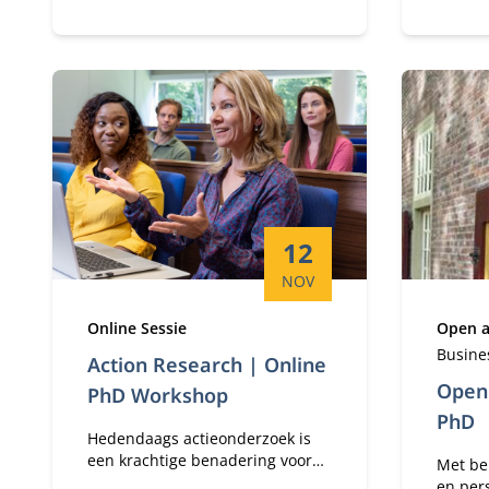
over de
past.
Startdatum:
12
NOV
Type:
Type:
Online Sessie
Open 
Busine
Action Research | Online
Open
PhD Workshop
PhD
Hedendaags actieonderzoek is
een krachtige benadering voor
Met be
de co-creatie van zowel
en per