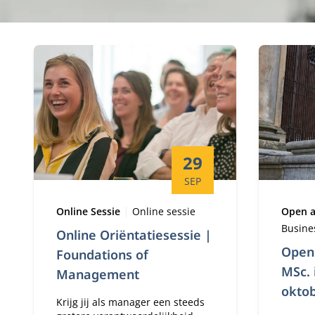
31 evenementen
Startdatum:
29
SEP
Type:
Locatie:
Type:
Online Sessie
Online sessie
Open 
Busine
Online Oriëntatiesessie |
Open 
Foundations of
MSc. 
Management
okto
Krijg jij als manager een steeds