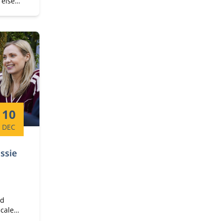
 eisen
ies in
t de
van
Startdatum:
10
DEC
ssie
jd
scale
 deze