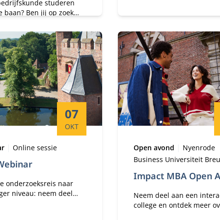
 bedrijfskunde studeren
versterkt op een manier di
e baan? Ben jij op zoek
jou past.
erdieping en een nieuwe
ing? Meld je dan nu aan
e open avond van de
jd MSc. in Management op
de!
Startdatum:
07
OKT
Locatie:
Type:
Locatie:
ar
Online sessie
Open avond
Nyenrode
Business Universiteit Bre
Webinar
Impact MBA Open 
je onderzoeksreis naar
ger niveau: neem deel
Neem deel aan een interac
s komende webinar en
college en ontdek meer ov
 meer over Nyenrode's
onze nieuwe MBA.