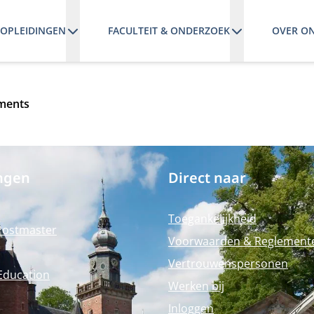
OPLEIDINGEN
FACULTEIT & ONDERZOEK
OVER O
ments
ngen
Direct naar
Toegankelijkheid
Postmaster
Voorwaarden & Reglement
Vertrouwenspersonen
Education
Werken bij
Inloggen