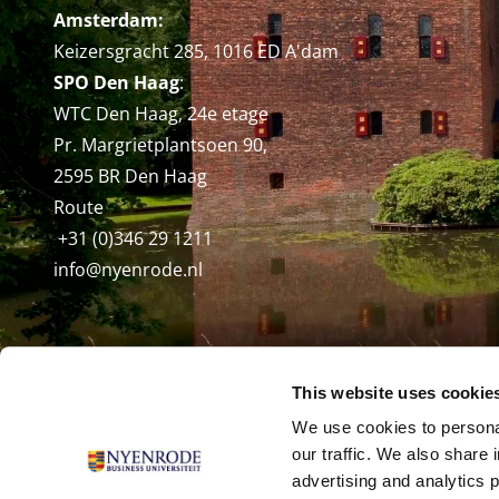
Amsterdam:
Keizersgracht 285, 1016 ED A'dam
SPO Den Haag
:
WTC Den Haag, 24e etage
Pr. Margrietplantsoen 90,
2595 BR Den Haag
Route
+31 (0)346 29 1211
info@nyenrode.nl
© Universiteit Nyenrode B.V. 1946 - 2026
This website uses cookie
We use cookies to personal
our traffic. We also share 
advertising and analytics 