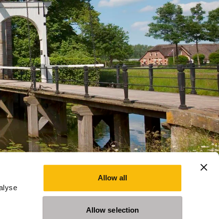
leidingen
Evenementen
Nieuws
Privacy Statement
Allow all
alyse
Allow selection