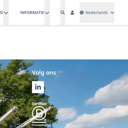
Talen
NS
INFORMATIE
Nederlands
Volg ons
LINKEDIN
en