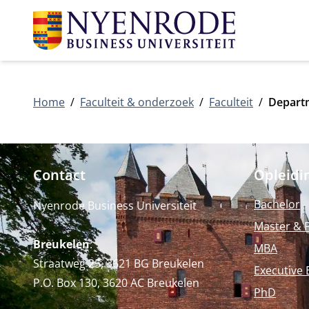
Home
Faculteit & onderzoek
Faculteit
Depart
Contact
Opleidi
Bachelor
Nyenrode Business Universiteit
Master & 
Breukelen
:
MBA
Straatweg 25, 3621 BG Breukelen
Executive 
P.O. Box 130, 3620 AC Breukelen
PhD