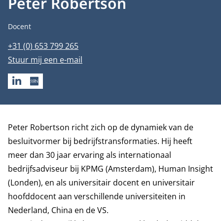
Peter Robertson
Functietitel
Docent
Telefoonnummer
+31 (0) 653 799 265
E-mailadres
Stuur mij een e-mail
LINKEDIN
SSRN
Biografie
Peter Robertson richt zich op de dynamiek van de
besluitvormer bij bedrijfstransformaties. Hij heeft
meer dan 30 jaar ervaring als internationaal
bedrijfsadviseur bij KPMG (Amsterdam), Human Insight
(Londen), en als universitair docent en universitair
hoofddocent aan verschillende universiteiten in
Nederland, China en de VS.