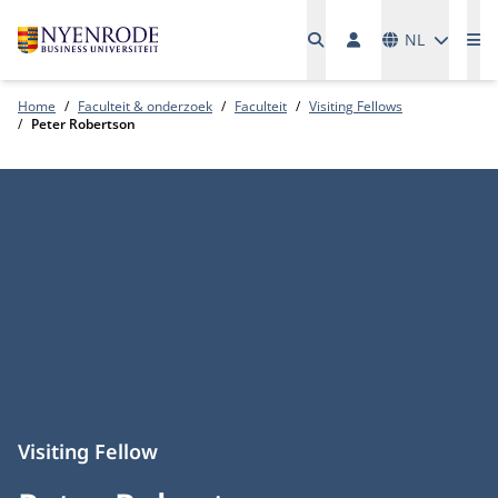
Talen
NL
Me
Home
Faculteit & onderzoek
Faculteit
Visiting Fellows
Peter Robertson
Visiting Fellow