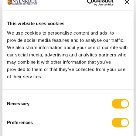
Strategy, Organization & Leadership
. Zijn
aandachtsgebieden zijn organisatie-ecologie,
strategische diversiteit, cultuuronafhankelijke
This website uses cookies
manieren van samenwerking, en
We use cookies to personalise content and ads, to
levenscyclusdynamiek. Hij is lid van de International
provide social media features and to analyse our traffic.
Society of Systems Sciences en de American Society of
We also share information about your use of our site with
Cybernetics. Hij is ook verbonden aan het in Boston
our social media, advertising and analytics partners who
gevestigde adviesbureau ChangeLogic.
may combine it with other information that you’ve
Zijn persoonlijke missie is het ontwikkelen van
provided to them or that they’ve collected from your use
of their services.
organisatie-ecologie, een methode die het werkveld
management benadert vanuit een
natuurwetenschappelijk perspectief.
Consent
Peter studeerde geneeskunde aan de Universiteit van
Necessary
Selection
Amsterdam en werkte als immunoloog aan de
Universiteit van Amsterdam en de Mayo Clinic
Preferences
(Rochester, Minnesota, VS). Later specialiseerde hij