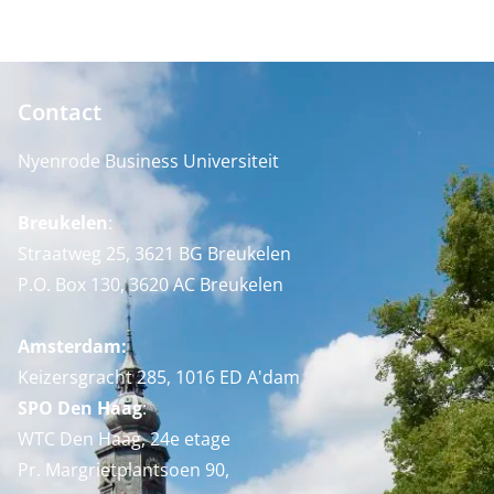
Contact
Nyenrode Business Universiteit
Breukelen
:
Straatweg 25, 3621 BG Breukelen
P.O. Box 130, 3620 AC Breukelen
Amsterdam:
Keizersgracht 285, 1016 ED A'dam
SPO Den Haag
:
WTC Den Haag, 24e etage
Pr. Margrietplantsoen 90,