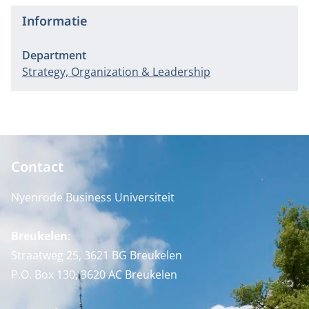
Informatie
Department
Strategy, Organization & Leadership
Contact
Nyenrode Business Universiteit
Breukelen
:
Straatweg 25, 3621 BG Breukelen
P.O. Box 130, 3620 AC Breukelen