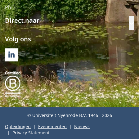
PhD
Direct naar
Op
Volg ons
LINKEDIN
© Universiteit Nyenrode B.V. 1946 - 2026
Opleidingen
Evenementen
Nieuws
Privacy Statement