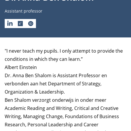
Functietitel
Assistant professor
LINKEDIN
RESEARCHGATE
ORCID
Biografie
"I never teach my pupils. I only attempt to provide the
conditions in which they can learn.”
Albert Einstein
Dr. Anna Ben Shalom is Assistant Professor en
verbonden aan het
Department of Strategy,
Organization & Leadership
.
Ben Shalom verzorgt onderwijs in onder meer
Academic Reading and Writing, Critical and Creative
Writing, Managing Change, Foundations of Business
Research, Personal Leadership and Career