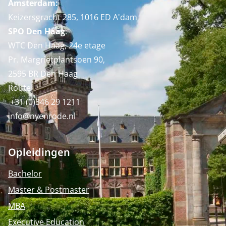
Amsterdam:
Keizersgracht 285, 1016 ED A'dam
SPO Den Haag
:
WTC Den Haag, 24e etage
Pr. Margrietplantsoen 90,
2595 BR Den Haag
Route
+31 (0)346 29 1211
info@nyenrode.nl
Opleidingen
Bachelor
Master & Postmaster
MBA
Executive Education