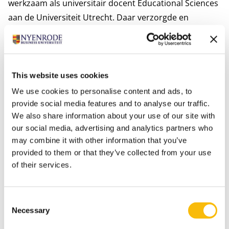
werkzaam als universitair docent Educational Sciences
aan de Universiteit Utrecht. Daar verzorgde en
coördineerde zij bachelor- en mastervakken binnen
het domein Learning in Organizations, begeleidde zij
scripties en stages en droeg zij bij aan
onderwijsinnovatie, met een specifieke focus op
This website uses cookies
community-engaged learning en transdisciplinair
We use cookies to personalise content and ads, to
leren. Eerder vervulde zij leidinggevende functies
provide social media features and to analyse our traffic.
We also share information about your use of our site with
binnen internationaal online hoger onderwijs, waar zij
our social media, advertising and analytics partners who
multiculturele teams aanstuurde en werd
may combine it with other information that you’ve
onderscheiden voor haar bijdrage aan onderwijs en
provided to them or that they’ve collected from your use
leren. In al haar rollen combineert zij onderzoek,
of their services.
onderwijs en leiderschap met een sterke overtuiging
dat onderwijs inclusief, maatschappelijk betrokken en
Consent
impactvol moet zijn.
Necessary
Selection
In haar onderwijs stimuleert Ben Shalom studenten en