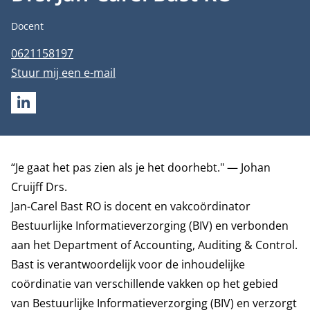
Functietitel
Docent
Telefoonnummer
0621158197
E-mailadres
Stuur mij een e-mail
LINKEDIN
Biografie
“Je gaat het pas zien als je het doorhebt." — Johan
Cruijff Drs.
Jan-Carel Bast RO is docent en vakcoördinator
Bestuurlijke Informatieverzorging (BIV) en verbonden
aan het
Department of Accounting, Auditing & Control
.
Bast is verantwoordelijk voor de inhoudelijke
coördinatie van verschillende vakken op het gebied
van Bestuurlijke Informatieverzorging (BIV) en verzorgt