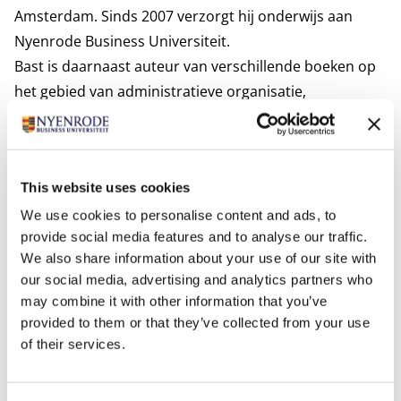
Amsterdam. Sinds 2007 verzorgt hij onderwijs aan
Nyenrode Business Universiteit.
Bast is daarnaast auteur van verschillende boeken op
het gebied van administratieve organisatie,
bestuurlijke informatieverzorging en IT. Door zijn
combinatie van praktijkervaring, vakinhoudelijke
expertise en jarenlange onderwijservaring weet hij de
This website uses cookies
verbinding te leggen tussen theorie en de actuele
uitdagingen van organisaties.
We use cookies to personalise content and ads, to
provide social media features and to analyse our traffic.
Voor Bast staat de ontwikkeling van studenten als
We also share information about your use of our site with
professional centraal. Hij vindt het belangrijk om een
our social media, advertising and analytics partners who
sterke verbinding met studenten op te bouwen en hen
may combine it with other information that you’ve
te ondersteunen in hun groei, zowel vakinhoudelijk als
provided to them or that they’ve collected from your use
persoonlijk. Door onderwijsprogramma’s te
of their services.
ontwikkelen en colleges te verzorgen die bijdragen aan
deze ontwikkeling, geeft hij invulling aan Nyenrode’s