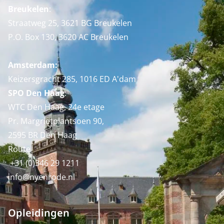
Breukelen
:
Straatweg 25, 3621 BG Breukelen
P.O. Box 130, 3620 AC Breukelen
Amsterdam:
Keizersgracht 285, 1016 ED A'dam
SPO Den Haag
:
WTC Den Haag, 24e etage
Pr. Margrietplantsoen 90,
2595 BR Den Haag
Route
+31 (0)346 29 1211
info@nyenrode.nl
Opleidingen