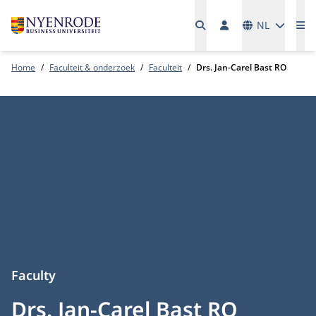
Talen
NL
Me
Home
Faculteit & onderzoek
Faculteit
Drs. Jan-Carel Bast RO
Faculty
Drs. Jan-Carel Bast RO