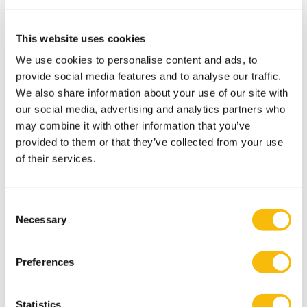
Meest relevante publicaties
Moenaert, R., Robben, H., and Antioco, M. 2021. The
This website uses cookies
Customer Leader. Baarn: S2 Uitgevers.
We use cookies to personalise content and ads, to
Moenaert, R. and Robben, H. 2016. Marketing met
provide social media features and to analyse our traffic.
Ballen. Amsterdam: Adfo Books. ISBN: 978-94-9219-614-
We also share information about your use of our site with
9.
our social media, advertising and analytics partners who
may combine it with other information that you’ve
Moenaert, R., Robben, H., and Gouw, P., 2011.
provided to them or that they’ve collected from your use
Marketing Strategy and Organization: Building
of their services.
th
Sustainable Business, 7
edition. Leuven:
LannooCampus. ISBN: 978-90-209-7698-4.
Van Ingen, R., Peters, P., De Ruiter, M., & Robben, H.
Consent
Necessary
Selection
(2021). Exploring the meaning of organizational
purpose at a new dawn: The development of a
conceptual model through expert interviews.
Frontiers
Preferences
in Psychology
.
Van Ingen, R., De Ruiter, M., Peters, P., & Robben, H.
Statistics