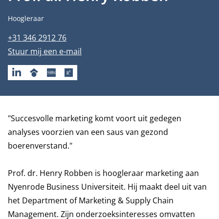
Functietitel
Hoogleraar
Telefoonnummer
+31 346 2912 76
E-mailadres
Stuur mij een e-mail
LINKEDIN
GOOGLESCHOLAR
SSRN
RESEARCHGATE
Biografie
"Succesvolle marketing komt voort uit gedegen
analyses voorzien van een saus van gezond
boerenverstand."
Prof. dr. Henry Robben is hoogleraar marketing aan
Nyenrode Business Universiteit. Hij maakt deel uit van
het
Department of Marketing & Supply Chain
Management
. Zijn onderzoeksinteresses omvatten