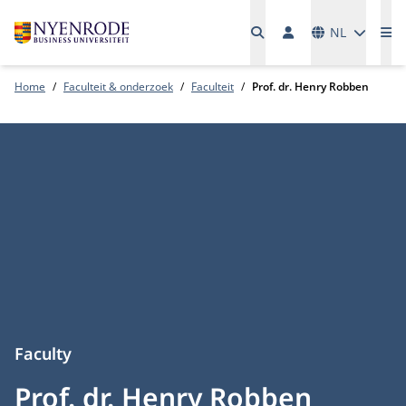
Talen
NL
Me
Home
Faculteit & onderzoek
Faculteit
Prof. dr. Henry Robben
Faculty
Prof. dr. Henry Robben