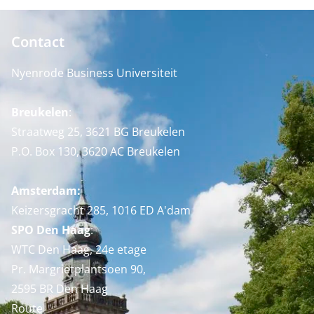
Contact
Nyenrode Business Universiteit
Breukelen
:
Straatweg 25, 3621 BG Breukelen
P.O. Box 130, 3620 AC Breukelen
Amsterdam:
Keizersgracht 285, 1016 ED A'dam
SPO Den Haag
:
WTC Den Haag, 24e etage
Pr. Margrietplantsoen 90,
2595 BR Den Haag
Route