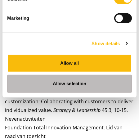
(2021). Engaging through purpose: The mediating role
of person–organizational purpose fit in the
Marketing
relationship between perceived organizational
purpose and work engagement.
Management Revue,
32
(2), 85-105
.
Show details
Alvino L., Pavone, L., Abhishta, A. & Robben, H., (2020).
Picking Your Brains: Where and How Neuroscience
Allow all
Tools Can Enhance Marketing Research.
Frontiers in
Neuroscience
. 14:577666. doi:
10.3389/fnins.2020.577666.
Allow selection
Loef, J., Pine, J. & Robben, H. (2017). Co-creating
customization: Collaborating with customers to deliver
individualized value.
Strategy & Leadership
45:3, 10-15.
Nevenactiviteiten
Foundation Total Innovation Management.
Lid van
raad van toezicht