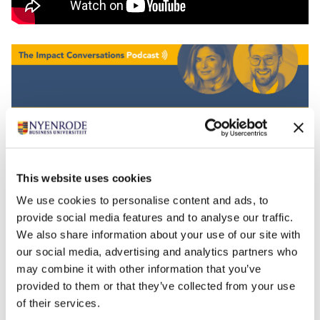
This website uses cookies
We use cookies to personalise content and ads, to
The Impact Conversations
is een podcastserie waarin je
provide social media features and to analyse our traffic.
de verhalen van onze docenten en hoogleraren en hun
We also share information about your use of our site with
onderzoek ontdekt. Met hosts Bregje Spijkerman en
our social media, advertising and analytics partners who
Jan Anne Amelink duik je verder in praktische
may combine it with other information that you’ve
provided to them or that they’ve collected from your use
oplossingen voor maatschappelijke uitdagingen.
of their services.
Ben je nieuwsgierig?
The Impact Conversations
zijn vanaf