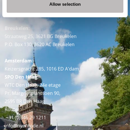
Allow selection
Nyenrode Business Universiteit
Breukelen
:
Straatweg 25, 3621 BG Breukelen
P.O. Box 130, 3620 AC Breukelen
Amsterdam:
Keizersgracht 285, 1016 ED A'dam
SPO Den Haag
:
WTC Den Haag, 24e etage
Pr. Margrietplantsoen 90,
2595 BR Den Haag
Route
+31 (0)346 29 1211
info@nyenrode.nl