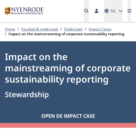
Talen
NL
Me
Home
Faculteit & onderzoek
Onderzoek
Impact Cases
Impact on the mainstreaming of corporate sustainability reporting
Impact on the
mainstreaming of corporate
sustainability reporting
Stewardship
OPEN DE IMPACT CASE