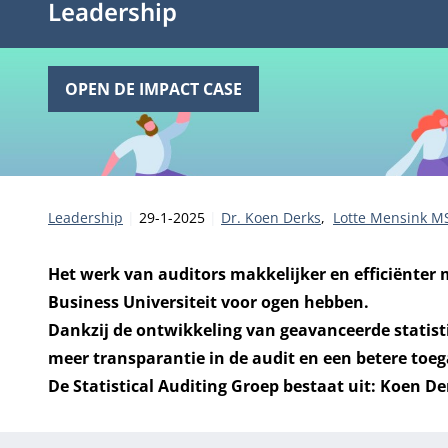
Leadership
OPEN DE IMPACT CASE
Categorie:
Publicatiedatum:
Auteurs
Leadership
29-1-2025
Dr. Koen Derks
Lotte Mensink M
Het werk van auditors makkelijker en efficiënter 
Business Universiteit voor ogen hebben.
Dankzij de ontwikkeling van geavanceerde statist
meer transparantie in de audit en een betere toe
De Statistical Auditing Groep bestaat uit: Koen D