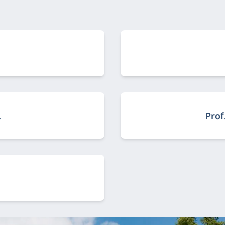
Functietitel:
.
Prof
Functietitel: