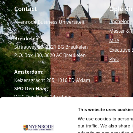
Contact
Opleidi
Bachelor
Nyenrode Business Universiteit
Master & 
Breukelen
:
MBA
Straatweg 25, 3621 BG Breukelen
Executive 
P.O. Box 130, 3620 AC Breukelen
PhD
Amsterdam:
Keizersgracht 285, 1016 ED A'dam
SPO Den Haag
:
WTC Den Haag, 24e etage
Pr. Margrietplantsoen 90,
This website uses cookie
2595 BR Den Haag
We use cookies to personal
Route
our traffic. We also share 
+31 (0)346 29 1211
advertising and analytics 