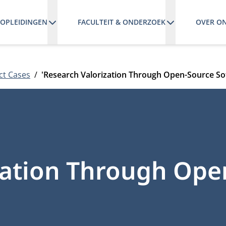
OPLEIDINGEN
FACULTEIT & ONDERZOEK
OVER O
ct Cases
'Research Valorization Through Open-Source So
zation Through Ope