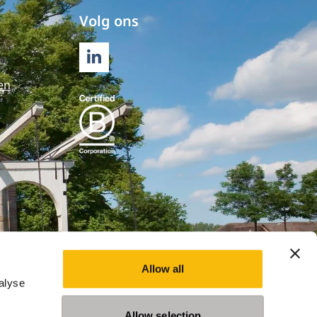
Volg ons
LINKEDIN
en
Allow all
alyse
Allow selection