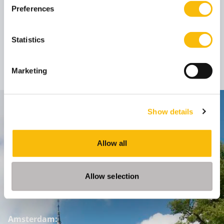
Preferences
Dr. Stefanie
Statistics
Beninger
Universitair hoofddocent
Functietitel:
Marketing
Contact
Show details
Nyenrode Business Universiteit
Allow all
Breukelen
:
Straatweg 25, 3621 BG Breukelen
Allow selection
P.O. Box 130, 3620 AC Breukelen
Amsterdam: