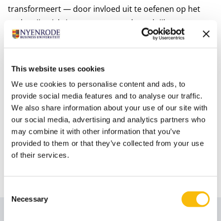
transformeert — door invloed uit te oefenen op het
onderwijs, richting te geven aan de praktijk en
studenten en managers voor te bereiden op een
onzekere, maar hopelijk kansrijke toekomst.
De resultaten van dit onderzoek zijn gepresenteerd op
This website uses cookies
conferenties, gepubliceerd in wetenschappelijke
We use cookies to personalise content and ads, to
tijdschriften en onder de aandacht gebracht via
provide social media features and to analyse our traffic.
evenementen, workshops en online artikelen, naast
We also share information about your use of our site with
andere kanalen. Het onderzoek heeft impact gehad op
our social media, advertising and analytics partners who
may combine it with other information that you’ve
zowel studenten als managers, prijzen gewonnen op
provided to them or that they’ve collected from your use
conferenties en is geciteerd door academici — een
of their services.
bevestiging van de invloed die het heeft op onderwijs
en academisch denken.
Consent
Necessary
Selection
Auteur