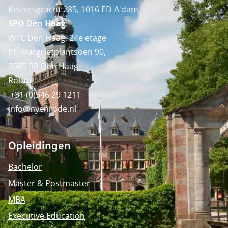
Keizersgracht 285, 1016 ED A'dam
SPO Den Haag
:
WTC Den Haag, 24e etage
Pr. Margrietplantsoen 90,
2595 BR Den Haag
Route
+31 (0)346 29 1211
info@nyenrode.nl
Opleidingen
Bachelor
Master & Postmaster
MBA
Executive Education