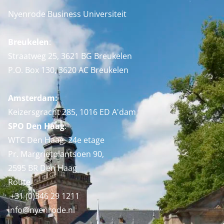
Nyenrode Business Universiteit
Breukelen
:
Straatweg 25, 3621 BG Breukelen
P.O. Box 130, 3620 AC Breukelen
Amsterdam:
Keizersgracht 285, 1016 ED A'dam
SPO Den Haag
:
WTC Den Haag, 24e etage
Pr. Margrietplantsoen 90,
2595 BR Den Haag
Route
+31 (0)346 29 1211
info@nyenrode.nl