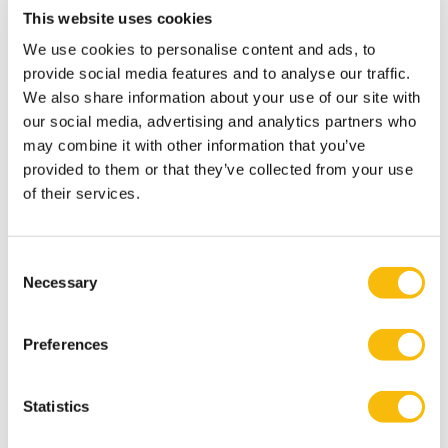
This website uses cookies
We use cookies to personalise content and ads, to
provide social media features and to analyse our traffic.
We also share information about your use of our site with
our social media, advertising and analytics partners who
may combine it with other information that you’ve
provided to them or that they’ve collected from your use
of their services.
Consent
Research with Impact: 'Performance
Necessary
Selection
public sector'
Publicatiedatum:
3-12-2021
Preferences
Auteur:
Prof. dr. Roland Speklé
Statistics