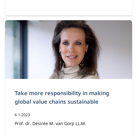
Take more responsibility in making
global value chains sustainable
Publicatiedatum:
6-1-2023
Auteur:
Prof. dr. Désirée M. van Gorp LL.M.