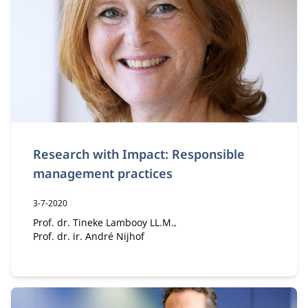
Research with Impact: Responsible
management practices
Publicatiedatum:
3-7-2020
Auteur:
Prof. dr. Tineke Lambooy LL.M.
Prof. dr. ir. André Nijhof