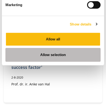
Marketing
Show details
Allow all
Allow selection
Research with Impact: 'The third
success factor'
Publicatiedatum:
2-8-2020
Auteur:
Prof. dr. ir. Anke van Hal