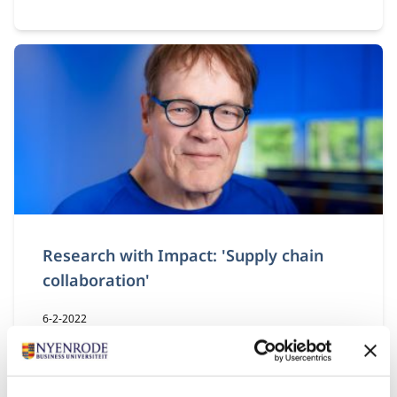
Research with Impact: 'Supply chain
collaboration'
Publicatiedatum:
6-2-2022
Auteur:
Prof. dr. Jack van der Veen (Emeritus)