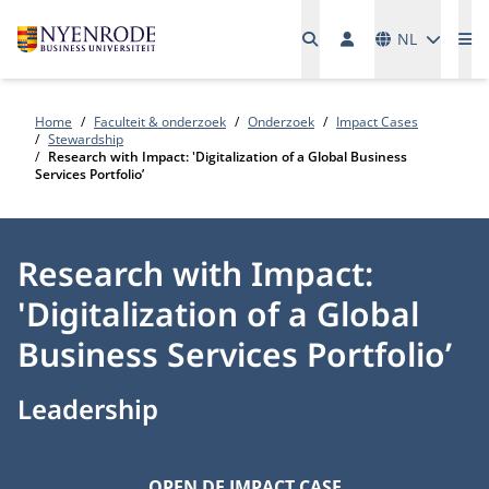
Talen
NL
Me
Home
Faculteit & onderzoek
Onderzoek
Impact Cases
Stewardship
Research with Impact: 'Digitalization of a Global Business
Services Portfolio’
Research with Impact:
'Digitalization of a Global
Business Services Portfolio’
Leadership
OPEN DE IMPACT CASE