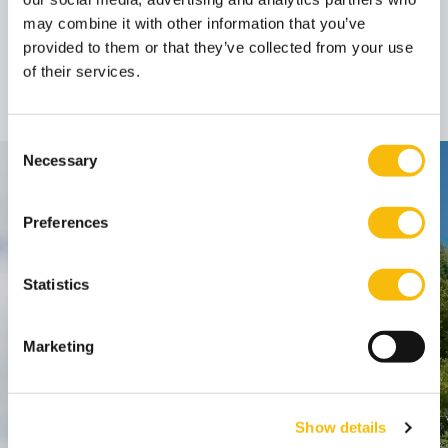
may combine it with other information that you’ve
Prof. dr. Albert
provided to them or that they’ve collected from your use
Plugge
of their services.
Hoogleraar
Functietitel:
Consent
Necessary
Selection
Contact
Preferences
Nyenrode Business Universiteit
Statistics
Breukelen
:
Straatweg 25, 3621 BG Breukelen
P.O. Box 130, 3620 AC Breukelen
Marketing
Amsterdam:
Keizersgracht 285, 1016 ED A'dam
Show details