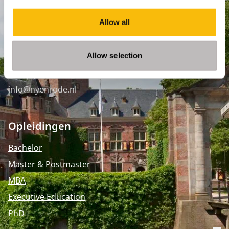
SPO Den Haag
:
WTC Den Haag, 24e etage
Allow all
Pr. Margrietplantsoen 90,
2595 BR Den Haag
Allow selection
Route
+31 (0)346 29 1211
info@nyenrode.nl
Opleidingen
Bachelor
Master & Postmaster
MBA
Executive Education
PhD