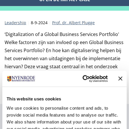
Categorie:
Publicatiedatum:
Auteur
Leadership
8-9-2024
Prof. dr. Albert Plugge
‘Digitalization of a Global Business Services Portfolio'
Welke factoren zijn van invloed op een Global Business
Services Portfolio? En hoe kan digitalisering helpen bij
het overwinnen van uitdagingen bij de implementatie
hiervan? Deze vraag staat centraal in het onderzoek
van Albert Plugge, hoogleraar ESG Transformation &
Digital Innovation aan Nyenrode Business Universiteit,
en Shahrokh Nikou, onderzoeker aan de TU Delft.
This website uses cookies
We use cookies to personalise content and ads, to
provide social media features and to analyse our traffic.
Auteur
We also share information about your use of our site with
our social media, advertising and analytics partners who