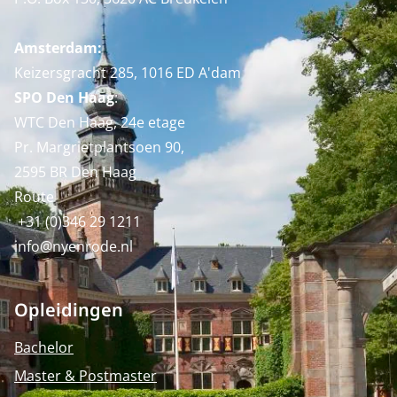
Amsterdam:
Keizersgracht 285, 1016 ED A'dam
SPO Den Haag
:
WTC Den Haag, 24e etage
Pr. Margrietplantsoen 90,
2595 BR Den Haag
Route
+31 (0)346 29 1211
info@nyenrode.nl
Opleidingen
Bachelor
Master & Postmaster