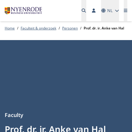
Talen
NL
Me
Home
Faculteit & onderzoek
Personen
Prof. dr. ir. Anke van Hal
Faculty
Prof. dr. ir. Anke van Hal