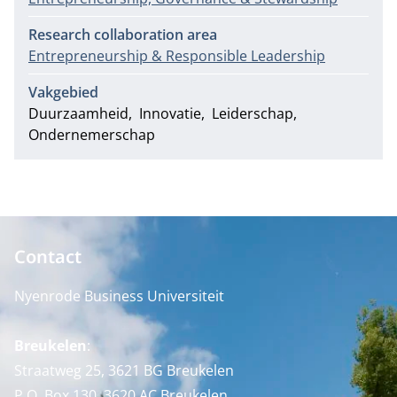
Research collaboration area
Entrepreneurship & Responsible Leadership
Vakgebied
Duurzaamheid
Innovatie
Leiderschap
Ondernemerschap
Contact
Nyenrode Business Universiteit
Breukelen
:
Straatweg 25, 3621 BG Breukelen
P.O. Box 130, 3620 AC Breukelen