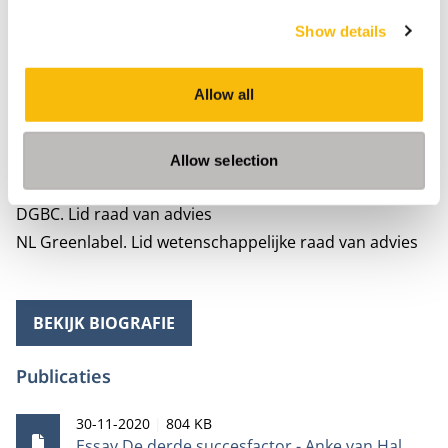
uitmakend van Vereniging Herenboeren Nederland dat
Show details
als doel heeft lokale circulaire en natuurinclusieve
voedselproductie te bevorderen. Vanuit haar liefde
Allow all
voor lezen en literatuur is zij actief lid van een lokale
organisatie die lezingen door schrijvers organiseert.
Nevenactiviteiten
Allow selection
Aedes. Lid wetenschappelijke klankbordgroep
DGBC. Lid raad van advies
NL Greenlabel. Lid wetenschappelijke raad van advies
BEKIJK BIOGRAFIE
Publicaties
Publicatiedatum
Bestandsgrootte
30-11-2020
804 KB
Essay De derde succesfactor - Anke van Hal