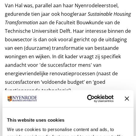
Van Hal was, parallel aan haar Nyenrodeleerstoel,
gedurende tien jaar ook hoogleraar
Sustainable Housing
Transformation
aan de Faculteit Bouwkunde van de
Technische Universiteit Delft. Haar interesse binnen de
bouwsector is dan ook vooral gericht op de uitdaging
van een (duurzame) transformatie van bestaande
woningen en wijken. In dit kader vraagt zij specifiek
aandacht voor 'de succesfactor mens' van
energievriendelijke renovatieprocessen (naast de
succesfactoren ‘voldoende budget’ en ‘goed
functionerende technologie’).
Van Hal heeft veel tijd doorgebracht in Canada. Ze
doceerde onder andere aan de Ryerson University in
Toronto. Geïnspireerd door haar Canadese ervaringen
This website uses cookies
heeft ze binnen de bouwsector haar aandacht de
We use cookies to personalise content and ads, to
laatste jaren specifiek gericht op kwetsbare wijken met