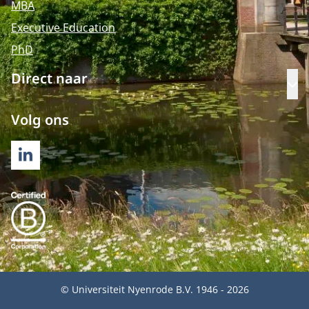
MBA
Executive Education
PhD
Direct naar
Op
Volg ons
LINKEDIN
© Universiteit Nyenrode B.V. 1946 - 2026