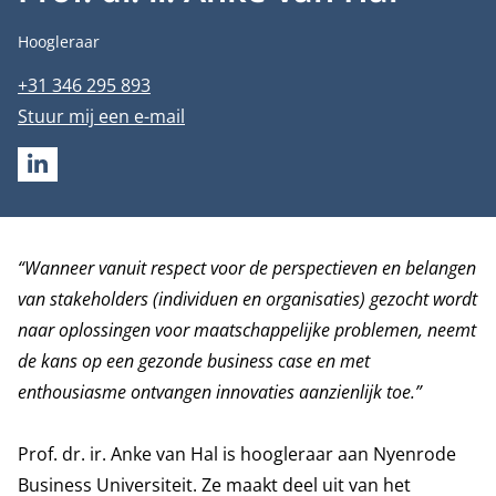
Functietitel
Hoogleraar
Telefoonnummer
+31 346 295 893
E-mailadres
Stuur mij een e-mail
LINKEDIN
Biografie
“Wanneer vanuit respect voor de perspectieven en belangen
van stakeholders (individuen en organisaties) gezocht wordt
naar oplossingen voor maatschappelijke problemen, neemt
de kans op een gezonde business case en met
enthousiasme ontvangen innovaties aanzienlijk toe.”
Prof. dr. ir. Anke van Hal is hoogleraar aan Nyenrode
Business Universiteit. Ze maakt deel uit van het