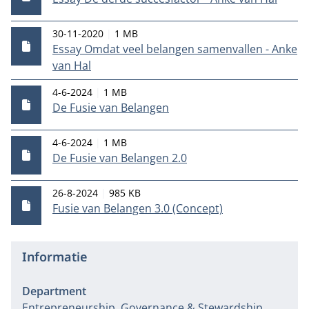
Publicatiedatum
Bestandsgrootte
30-11-2020
1 MB
Essay Omdat veel belangen samenvallen - Anke
van Hal
Publicatiedatum
Bestandsgrootte
4-6-2024
1 MB
De Fusie van Belangen
Publicatiedatum
Bestandsgrootte
4-6-2024
1 MB
De Fusie van Belangen 2.0
Publicatiedatum
Bestandsgrootte
26-8-2024
985 KB
Fusie van Belangen 3.0 (Concept)
Informatie
Department
Entrepreneurship, Governance & Stewardship