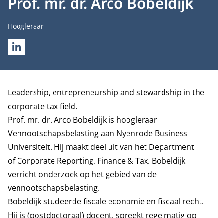
Prof. mr. dr. Arco Bobeldijk
Functietitel
Hoogleraar
LINKEDIN
Biografie
Leadership, entrepreneurship and stewardship in the
corporate tax field.
Prof. mr. dr. Arco Bobeldijk is hoogleraar
Vennootschapsbelasting aan Nyenrode Business
Universiteit. Hij maakt deel uit van het
Department
of Corporate Reporting, Finance & Tax
. Bobeldijk
verricht onderzoek op het gebied van de
vennootschapsbelasting.
Bobeldijk studeerde fiscale economie en fiscaal recht.
Hij is (postdoctoraal) docent, spreekt regelmatig op