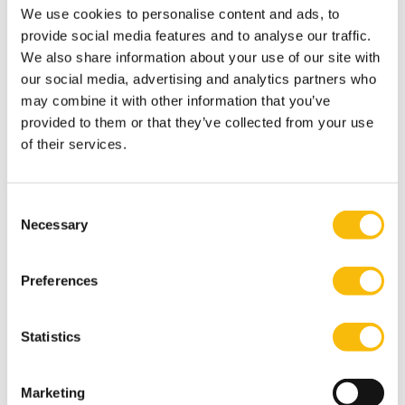
We use cookies to personalise content and ads, to
Recente ontwikkelingen ten aanzien van de fiscale
provide social media features and to analyse our traffic.
eenheid vennootschapsbelasting, NTFR-B2020/9, 27
We also share information about your use of our site with
maart 2020
our social media, advertising and analytics partners who
De vennootschapsbelastingaspecten van financiële
may combine it with other information that you’ve
herstructureringen, TFO 2019/162.1, april 2019
provided to them or that they’ve collected from your use
of their services.
Country-by-Country Reporting and the Effective Tax
Rate: How Effective Is the Effective Tax Rate in
Detecting Tax Avoidance in Country-by-Country
Consent
Reports? Intertax Volume 47, Issue 12 2019
Necessary
Selection
De onzakelijke lening anno 2018 (deel 2) MBB nummer
5, mei 2018
Preferences
Nevenactiviteiten
HVK Stevens. T
ax partner
Statistics
Landcent BV.
Lid advisory board
Marketing