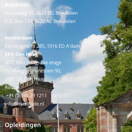
Breukelen
:
Straatweg 25, 3621 BG Breukelen
P.O. Box 130, 3620 AC Breukelen
Amsterdam:
Keizersgracht 285, 1016 ED A'dam
SPO Den Haag
:
WTC Den Haag, 24e etage
Pr. Margrietplantsoen 90,
2595 BR Den Haag
Route
+31 (0)346 29 1211
info@nyenrode.nl
Opleidingen