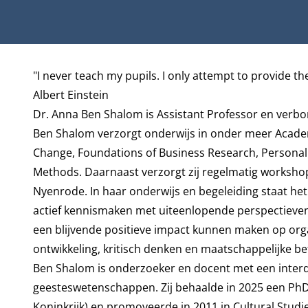
Biografie
"I never teach my pupils. I only attempt to provide th
Albert Einstein
Dr. Anna Ben Shalom is Assistant Professor en verb
Ben Shalom verzorgt onderwijs in onder meer Academi
Change, Foundations of Business Research, Personal
Methods. Daarnaast verzorgt zij regelmatig worksho
Nyenrode. In haar onderwijs en begeleiding staat he
actief kennismaken met uiteenlopende perspectieve
een blijvende positieve impact kunnen maken op orga
ontwikkeling, kritisch denken en maatschappelijke be
Ben Shalom is onderzoeker en docent met een interd
geesteswetenschappen. Zij behaalde in 2025 een PhD 
Koninkrijk) en promoveerde in 2011 in Cultural Studi