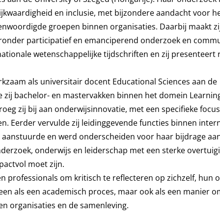
gelijkwaardigheid en inclusie, met bijzondere aandacht voor h
nwoordigde groepen binnen organisaties. Daarbij maakt zi
aronder participatief en emanciperend onderzoek en commu
ationale wetenschappelijke tijdschriften en zij presenteert
zaam als universitair docent Educational Sciences aan de
e zij bachelor- en mastervakken binnen het domein Learning
roeg zij bij aan onderwijsinnovatie, met een specifieke focu
n. Eerder vervulde zij leidinggevende functies binnen inter
ms aanstuurde en werd onderscheiden voor haar bijdrage aa
onderzoek, onderwijs en leiderschap met een sterke overtuig
pactvol moet zijn.
 professionals om kritisch te reflecteren op zichzelf, hun
lleen als een academisch proces, maar ook als een manier om
n organisaties en de samenleving.