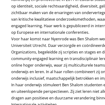
op identiteit, sociale rechtvaardigheid, diversiteit, 
zichtbaar maken van de ervaringen van ondervertege
van kritische kwalitatieve onderzoeksmethoden, wa
engaged learning. Haar werk is gepubliceerd in intern
op Europese en internationale conferenties.
Voor haar komst naar Nyenrode was Ben Shalom werk
Universiteit Utrecht. Daar verzorgde en coördineerd
Organizations, begeleidde zij scripties en stages en d
community-engaged learning en transdisciplinair lere
online hoger onderwijs, waar zij multiculturele tea
onderwijs en leren. In al haar rollen combineert zij 
onderwijs inclusief, maatschappelijk betrokken en im
In haar onderwijs stimuleert Ben Shalom studenten en
en uiteenlopende perspectieven. Zij ziet leren niet a
dragen aan positieve en duurzame verandering binne
Internationale activiteiten