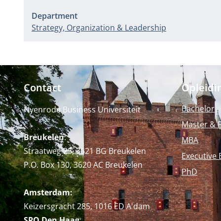
Department
Strategy, Organization & Leadership
Contact
Opleidi
Bachelor
Nyenrode Business Universiteit
Master & 
Breukelen
:
MBA
Straatweg 25, 3621 BG Breukelen
Executive 
P.O. Box 130, 3620 AC Breukelen
PhD
Amsterdam:
Keizersgracht 285, 1016 ED A'dam
SPO Den Haag
: