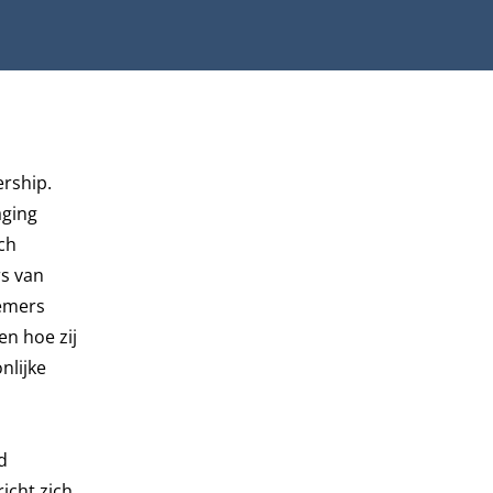
ership
.
aging
ch
rs van
nemers
n hoe zij
nlijke
d
icht zich