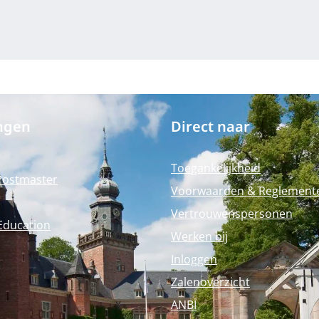
ngen
Direct naar
Toegankelijkheid
Postmaster
Voorwaarden & Reglement
Vertrouwenspersonen
Education
Werken bij
Inloggen
Zalenoverzicht
ANBI