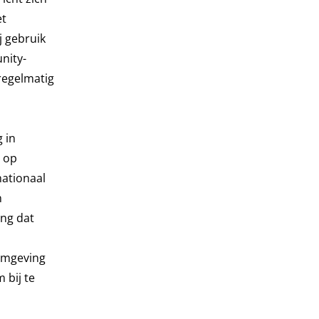
et
j gebruik
nity-
 regelmatig
 in
s op
nationaal
n
ing dat
 omgeving
 bij te