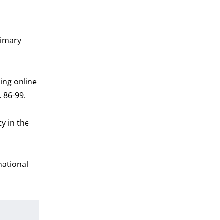
rimary
ing online
 86-99.
y in the
national