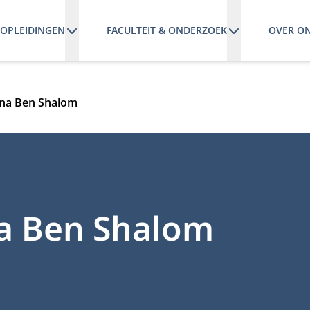
OPLEIDINGEN
FACULTEIT & ONDERZOEK
OVER O
nna Ben Shalom
na Ben Shalom