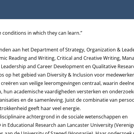
e conditions in which they can learn.”
onden aan het
Department of Strategy, Organization & Lead
c Reading and Writing, Critical and Creative Writing, Man
 Leadership and Career Development en Qualitative Resear
ps op het gebied van Diversity & Inclusion voor medewerke
t creëren van veilige leeromgevingen centraal, waarin deel
n, hun academische vaardigheden versterken en onderzoeke
nisaties en de samenleving. Juist de combinatie van persoo
trokkenheid geeft haar veel energie.
isciplinaire achtergrond in de sociale wetenschappen en
in Educational Research aan Lancaster University (Verenig
es aan de University of Szeged (Hongarije). Haar onderzoek r