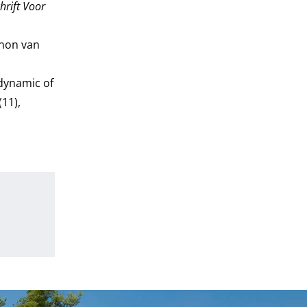
chrift Voor
Canon van
 dynamic of
(11),