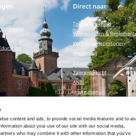
ngen
Direct naar
Toegankelijkheid
Postmaster
Voorwaarden & Reglement
Vertrouwenspersonen
Education
Werken bij
Inloggen
Zalenoverzicht
ANBI
Internationals
Perspagina
s
Nyenrode Webshop
ise content and ads, to provide social media features and to an
information about your use of our site with our social media,
partners who may combine it with other information that you’ve