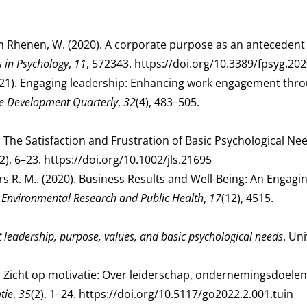
 van Rhenen, W. (2020). A corporate purpose as an antecedent
s in Psychology
,
11
, 572343.
https://doi.org/10.3389/fpsyg.20
 (2021). Engaging leadership: Enhancing work engagement thr
 Development Quarterly
,
32
(4), 483–505.
). The Satisfaction and Frustration of Basic Psychological Ne
(2), 6–23.
https://doi.org/10.1002/jls.21695
ers R. M.. (2020). Business Results and Well-Being: An Engagi
f Environmental Research and Public Health
,
17
(12), 4515.
 leadership, purpose, values, and basic psychological needs
. Uni
22). Zicht op motivatie: Over leiderschap, ondernemingsdoele
tie
,
35
(2), 1–24.
https://doi.org/10.5117/go2022.2.001.tuin