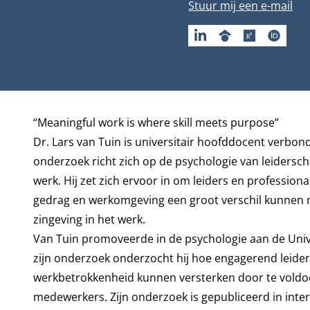
E-mailadres
Stuur mij een e-mail
LINKEDIN
GOOGLESCHOLAR
RESEARCHG
ORCID
Biografie
“Meaningful work is where skill meets purpose”
Dr. Lars van Tuin is universitair hoofddocent verbo
onderzoek richt zich op de psychologie van leidersch
werk. Hij zet zich ervoor in om leiders en profession
gedrag en werkomgeving een groot verschil kunnen m
zingeving in het werk.
Van Tuin promoveerde in de psychologie aan de Univer
zijn onderzoek onderzocht hij hoe engagerend leider
werkbetrokkenheid kunnen versterken door te voldoe
medewerkers. Zijn onderzoek is gepubliceerd in int