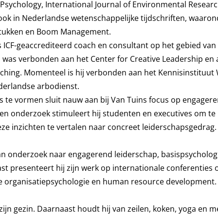
n Psychology, International Journal of Environmental Resear
 ook in Nederlandse wetenschappelijke tijdschriften, waaron
agstukken en Boom Management.
 ICF-geaccrediteerd coach en consultant op het gebied van
ij was verbonden aan het Center for Creative Leadership en
aching. Momenteel is hij verbonden aan het Kennisinstituut
erlandse arbodienst.
s te vormen sluit nauw aan bij Van Tuins focus op engager
s en onderzoek stimuleert hij studenten en executives om te
e inzichten te vertalen naar concreet leiderschapsgedrag.
aan onderzoek naar engagerend leiderschap, basispsycholog
 presenteert hij zijn werk op internationale conferenties 
eve organisatiepsychologie en human resource development.
zijn gezin. Daarnaast houdt hij van zeilen, koken, yoga en me