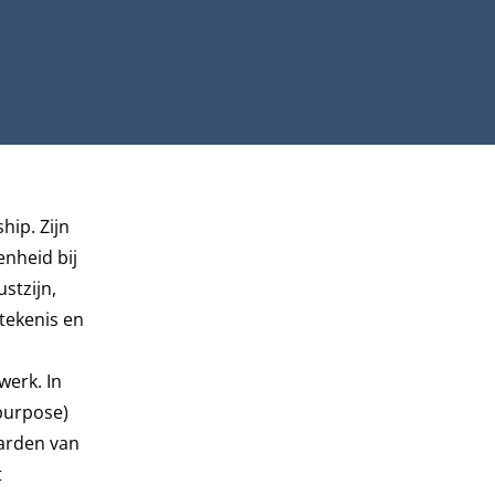
ship
. Zijn
enheid bij
stzijn,
tekenis en
werk. In
 purpose)
arden van
t