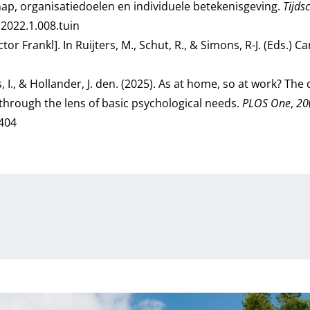
chap, organisatiedoelen en individuele betekenisgeving.
Tijds
a2022.1.008.tuin
ictor Frankl]. In Ruijters, M., Schut, R., & Simons, R-J. (Eds.) 
, I., & Hollander, J. den. (2025). As at home, so at work? The
through the lens of basic psychological needs.
PLOS One
,
20
5404