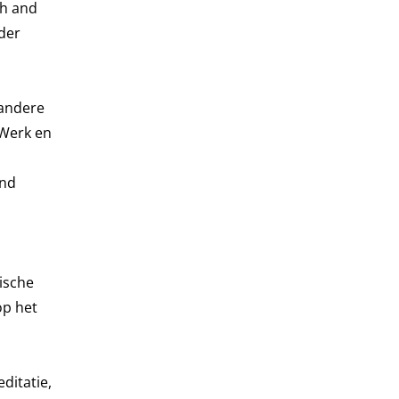
ch and
der
 andere
 Werk en
end
ische
op het
ditatie,