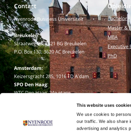
Contact
Opleidi
Bachelor
Nyenrode Business Universiteit
Master & 
Breukelen
:
MBA
Straatweg 25, 3621 BG Breukelen
Executive 
P.O. Box 130, 3620 AC Breukelen
PhD
Amsterdam:
Keizersgracht 285, 1016 ED A'dam
SPO Den Haag
:
WTC Den Haag, 24e etage
Pr. Margrietplantsoen 90,
This website uses cookie
2595 BR Den Haag
We use cookies to personal
Route
our traffic. We also share 
+31 (0)346 29 1211
advertising and analytics 