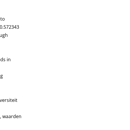
 to
20.572343
ough
eds in
ng
versiteit
n, waarden