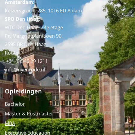
Amsterdam:
Keizersgracht 285, 1016 ED A'dam
SPO Den Haag
:
WTC Den Haag, 24e etage
Pr. Margrietplantsoen 90,
2595 BR Den Haag
Route
+31 (0)346 29 1211
info@nyenrode.nl
Opleidingen
Bachelor
Master & Postmaster
MBA
Executive Education