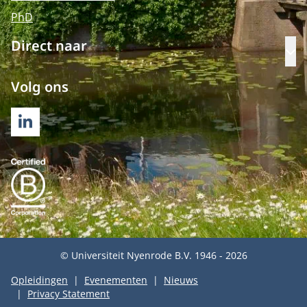
PhD
Direct naar
Op
Volg ons
LINKEDIN
© Universiteit Nyenrode B.V. 1946 - 2026
Opleidingen
Evenementen
Nieuws
Privacy Statement