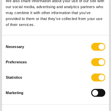
We also share information about your use of our site with
Rentmeesterschap:
Rapporteren is meer dan cijfers
our social media, advertising and analytics partners who
alleen.
may combine it with other information that you’ve
Ondernemerschap:
Doorontwikkeling van vakken
provided to them or that they’ve collected from your use
waarin ik een rol speel.
of their services.
Interesses
Consent
Lezen en tuinieren. Schaepkens is bijzonder
Necessary
Selection
geïnteresseerd in de organisatie en bekostiging van de
collectieve sector.
Preferences
Meest relevante publicaties
Bensellam-Bouhtala, Malika, Frans Schaepkens, De
Statistics
continuïteitsparagraaf bij zorginstellingen. Do we have
to blame the player or the game…?, In: MAB, juni 2020,
Marketing
p. 243-259.
Rouwelaar, J.A. ten, Schaepkens, F.F.J.M., & Widener,
S.K. (accepted in 2020). Skills, Influence and