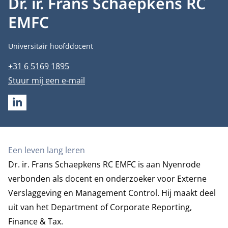
Dr. ir. Frans Schaepkens RC
EMFC
Functietitel
Universitair hoofddocent
Telefoonnummer
+31 6 5169 1895
E-mailadres
Stuur mij een e-mail
LINKEDIN
Biografie
Een leven lang leren
Dr. ir. Frans Schaepkens RC EMFC is aan Nyenrode
verbonden als docent en onderzoeker voor Externe
Verslaggeving en Management Control. Hij maakt deel
uit van het
Department of Corporate Reporting,
Finance & Tax
.