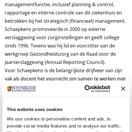
managementfunctie, inclusief planning & control,
rapportage en interne controle van dit ziekenhuis en
betrokken bij het strategisch (financieel) management.
Schaepkens promoveerde in 2000 op externe
verslaggeving voor zorginstellingen en geeft college
sinds 1996. Tevens was hij lid en voorzitter van de
werkgroep Gezondheidszorg van de Raad voor de
Jaarverslaggeving (Annual Reporting Council).
Voor Schaepkens is de belangrijkste drijfveer van zijn
vak als docent het voorrecht om samen te werken met
enthousiaste studenten en collega's, die niet halen
maar ook brengen. Frans heeft een brede interesse en
zet zich graag in voor verschillende projecten. Ook
This website uses cookies
noemt hij zijn visie op de kernwaarden van Nyenrode:
We use cookies to personalise content and ads, to
Leiderschap:
Opleiden van controllers die niet alleen
provide social media features and to analyse our traffic.
oog hebben voor professionele techniek.