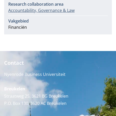
Research collaboration area
Accountability, Governance & Law
Vakgebied
Financiën
Contact
Nyenrode Business Universiteit
Breukelen
:
Straatweg 25, 3621 BG Breukelen
P.O. Box 130, 3620 AC Breukelen