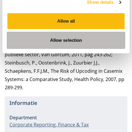
Show details
Effectiveness of Management Accountants. Journal of
Management Accounting Research.
Schaepkens, F.F.J.M. , Niet (te) geloven. De jaarrekening
Allow all
in de publieke sector. In: E. Karssing, H. Bossert, L.
Meuleman (redactie,) Management in beweging. De
Allow selection
belangrijkste inzichten en ontwikkelingen in de
publieke sector, Van Gorcum, 2011, pag 243-262;
Steinbusch, P., Oostenbrink, J., Zuurbier J.J.,
Schaepkens, F.F.J.M., The Risk of Upcoding in Casemix
Systems: a Comparative Study, Health Policy, 2007, pp
289-299.
Informatie
Department
Corporate Reporting, Finance & Tax