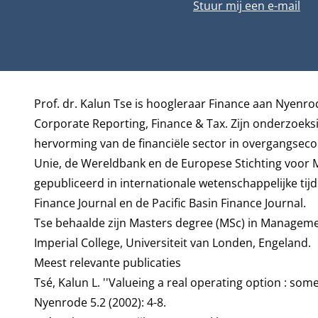
E-mailadres
Stuur mij een e-mail
Biografie
Prof. dr. Kalun Tse is hoogleraar Finance aan Nyenrod
Corporate Reporting, Finance & Tax
. Zijn onderzoeksi
hervorming van de financiële sector in overgangse
Unie, de Wereldbank en de Europese Stichting voor M
gepubliceerd in internationale wetenschappelijke ti
Finance Journal en de Pacific Basin Finance Journal.
Tse behaalde zijn Masters degree (MSc) in Managemen
Imperial College, Universiteit van Londen, Engeland.
Meest relevante publicaties
Tsé, Kalun L. ''Valueing a real operating option : som
Nyenrode 5.2 (2002): 4-8.