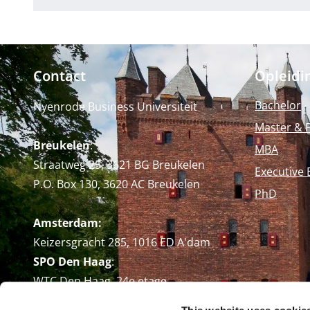
Contact
Opleidi
Bachelor
Nyenrode Business Universiteit
Master & 
Breukelen
:
MBA
Straatweg 25, 3621 BG Breukelen
Executive 
P.O. Box 130, 3620 AC Breukelen
PhD
Amsterdam:
Keizersgracht 285, 1016 ED A'dam
SPO Den Haag
:
WTC Den Haag, 24e etage
Pr. Margrietplantsoen 90,