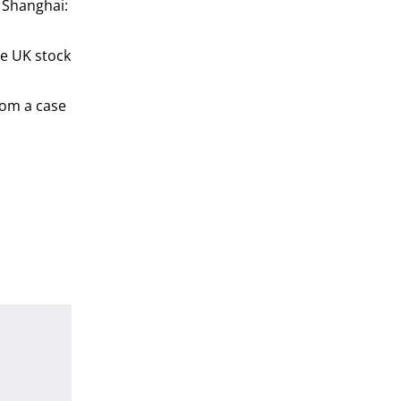
. Shanghai:
he UK stock
from a case