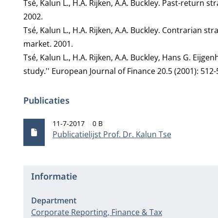
Tsé, Kalun L., H.A. Rijken, A.A. Buckley. Past-return 
2002.
Tsé, Kalun L., H.A. Rijken, A.A. Buckley. Contrarian s
market. 2001.
Tsé, Kalun L., H.A. Rijken, A.A. Buckley, Hans G. Eijge
study.'' European Journal of Finance 20.5 (2001): 512
Publicaties
Publicatiedatum
Bestandsgrootte
11-7-2017
0 B
Publicatielijst Prof. Dr. Kalun Tse
Informatie
Department
Corporate Reporting, Finance & Tax