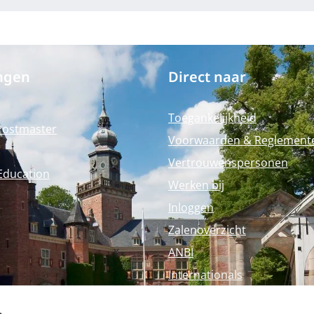
ngen
Direct naar
Toegankelijkheid
Postmaster
Voorwaarden & Reglement
Vertrouwenspersonen
Education
Werken bij
Inloggen
Zalenoverzicht
ANBI
Internationals
Perspagina