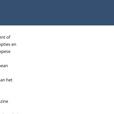
nt of
 opties en
ropese
pean
aan het
azine