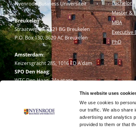
Bachelor
Nyenrode Business Universiteit
Master & 
Breukelen
:
MBA
Straatweg 25, 3621 BG Breukelen
Executive 
P.O. Box 130, 3620 AC Breukelen
PhD
Amsterdam:
Keizersgracht 285, 1016 ED A'dam
SPO Den Haag
:
WTC Den Haag, 24e etage
Pr. Margrietplantsoen 90,
This website uses cookie
2595 BR Den Haag
We use cookies to personal
Route
our traffic. We also share 
+31 (0)346 29 1211
advertising and analytics 
info@nyenrode.nl
provided to them or that th