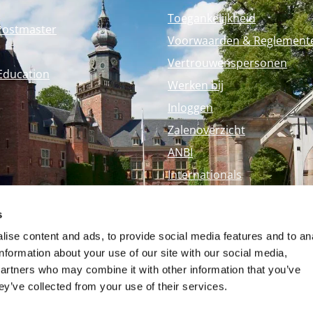
Toegankelijkheid
Postmaster
Voorwaarden & Reglement
Vertrouwenspersonen
Education
Werken bij
Inloggen
Zalenoverzicht
ANBI
Internationals
Perspagina
s
Nyenrode Webshop
ise content and ads, to provide social media features and to an
information about your use of our site with our social media,
partners who may combine it with other information that you’ve
ey’ve collected from your use of their services.