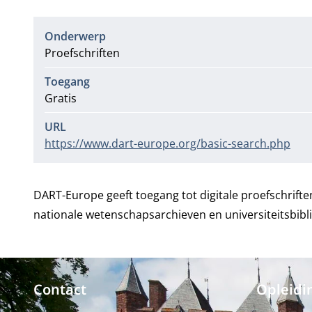
Onderwerp
Proefschriften
Toegang
Gratis
URL
https://www.dart-europe.org/basic-search.php
DART-Europe geeft toegang tot digitale proefschrifte
nationale wetenschapsarchieven en universiteitsbib
Contact
Opleidi