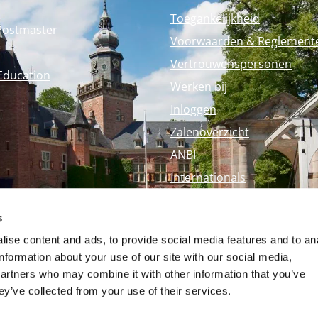
Toegankelijkheid
Postmaster
Voorwaarden & Reglement
Vertrouwenspersonen
Education
Werken bij
Inloggen
Zalenoverzicht
ANBI
Internationals
Perspagina
s
Nyenrode Webshop
ise content and ads, to provide social media features and to an
information about your use of our site with our social media,
partners who may combine it with other information that you’ve
ey’ve collected from your use of their services.