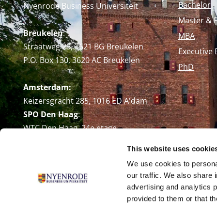
Bachelor
Nyenrode Business Universiteit
Master & 
Breukelen
:
MBA
Straatweg 25, 3621 BG Breukelen
Executive 
P.O. Box 130, 3620 AC Breukelen
PhD
Amsterdam:
Keizersgracht 285, 1016 ED A'dam
SPO Den Haag
:
WTC Den Haag, 24e etage
Pr. Margrietplantsoen 90,
This website uses cookie
2595 BR Den Haag
We use cookies to personal
Route
our traffic. We also share 
+31 (0)346 29 1211
advertising and analytics 
info@nyenrode.nl
provided to them or that th