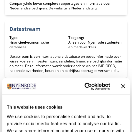
Company.info bevat complete rapportages en informatie over
Nederlandse bedrijven. De website is Nederlandstalig.
Datastream
Type:
Toegang:
Financieel-economische
Alleen voor Nyenrode studenten
databases
en medewerkers
Datastream is een internationale database en bevat informatie over
wisselkoersen, investeringen, aandelen, financiële bedrijfsinformatie
en meer. Deze informatie wordt onder andere via het IMF, OECD,
nationale overheden, beurzen en bedrijfsrapportages verzameld.
Voorbeelden van macro-economische data zijn: FDI, economische
groei en internationaal vermogen.
Evonomics
Type:
Toegang:
Interessante links
Gratis
This website uses cookies
Evonomics is een gratis toegankelijk online platform voor nieuwe
We use cookies to personalise content and ads, to
inzichten in een veranderende economie. De website bevat
provide social media features and to analyse our traffic.
bijdragen van verschillende Nobelprijswinnaars voor Economie,
psychologen, investeerders, biologen, financiële managers en
We also share information about your use of our site with