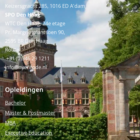
Keizersgracht 285, 1016 ED A'dam
SPO Den Haag
:
WTC Den Haag, 24e etage
Pr. Margrietplantsoen 90,
2595 BR Den Haag
Route
+31 (0)346 29 1211
info@nyenrode.nl
Opleidingen
Bachelor
Master & Postmaster
MBA
Executive Education