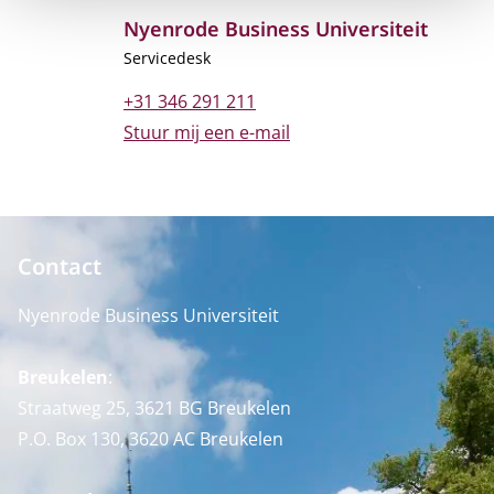
Nyenrode Business Universiteit
Functietitel
Servicedesk
Telefoonnummer
+31 346 291 211
E-mailadres
Stuur mij een e-mail
Contact
Nyenrode Business Universiteit
Breukelen
:
Straatweg 25, 3621 BG Breukelen
P.O. Box 130, 3620 AC Breukelen