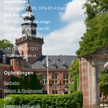
Amsterdam:
Keizersgracht 285, 1016 ED A'dam
SPO Den Haag
:
WTC Den Haag, 24e etage
Pr. Margrietplantsoen 90,
2595 BR Den Haag
Route
+31 (0)346 29 1211
info@nyenrode.nl
Opleidingen
Bachelor
Master & Postmaster
MBA
Executive Education