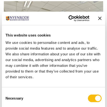
This website uses cookies
We use cookies to personalise content and ads, to
provide social media features and to analyse our traffic.
We also share information about your use of our site with
our social media, advertising and analytics partners who
may combine it with other information that you’ve
provided to them or that they’ve collected from your use
of their services.
+3
Consent
De collegezalen in het De Rooij-gebouw op de begane
Necessary
Selection
grond hebben een flexibele indeling en zijn geschikt