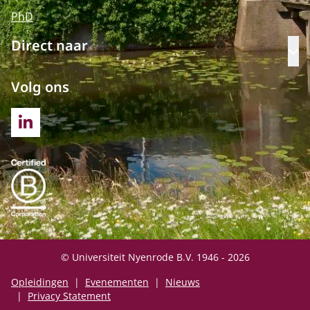
PhD
Direct naar
Op
Volg ons
LINKEDIN
© Universiteit Nyenrode B.V. 1946 - 2026
Opleidingen
Evenementen
Nieuws
Privacy Statement