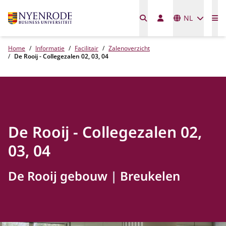
Talen
NL
Me
Home
Informatie
Facilitair
Zalenoverzicht
De Rooij - Collegezalen 02, 03, 04
De Rooij - Collegezalen 02,
03, 04
De Rooij gebouw
Breukelen