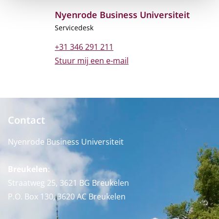
Nyenrode Business Universiteit
Functietitel
Servicedesk
Telefoonnummer
+31 346 291 211
E-mailadres
Stuur mij een e-mail
Contact
Nyenrode Business Universiteit
Breukelen
:
Straatweg 25, 3621 BG Breukelen
P.O. Box 130, 3620 AC Breukelen