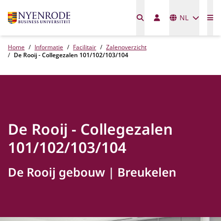
Talen
NL
Me
Home
Informatie
Facilitair
Zalenoverzicht
De Rooij - Collegezalen 101/102/103/104
De Rooij - Collegezalen
101/102/103/104
De Rooij gebouw
Breukelen