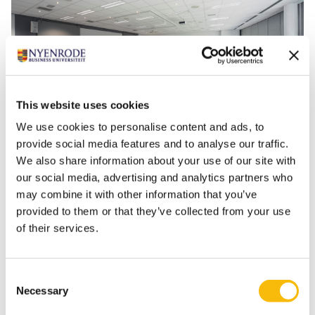
This website uses cookies
We use cookies to personalise content and ads, to
provide social media features and to analyse our traffic.
We also share information about your use of our site with
our social media, advertising and analytics partners who
+4
may combine it with other information that you’ve
provided to them or that they’ve collected from your use
of their services.
De collegezalen, gelegen in het De Rooij gebouw, zijn
standaard uitgerust met moderne presentatie- en
communicatiefaciliteiten en hebben een vaste
Consent
Necessary
theateropstelling. Deze opstelling is uitermate geschikt
Selection
voor onder andere presentaties, voordrachten en/of