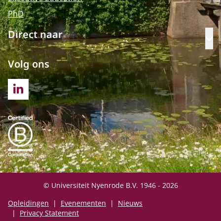
PhD
Direct naar
Op
Volg ons
LINKEDIN
© Universiteit Nyenrode B.V. 1946 - 2026
Opleidingen
Evenementen
Nieuws
Privacy Statement