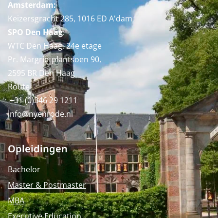
Amsterdam:
Keizersgracht 285, 1016 ED A'dam
SPO Den Haag
:
WTC Den Haag, 24e etage
Pr. Margrietplantsoen 90,
2595 BR Den Haag
Route
+31 (0)346 29 1211
info@nyenrode.nl
Opleidingen
Bachelor
Master & Postmaster
MBA
Executive Education