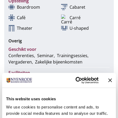
Opstelling
Boardroom
Cabaret
Café
Carré
Theater
U-shaped
Overig
Geschikt voor
Conferenties
Seminar
Trainingsessies
Vergaderen
Zakelijke bijeenkomsten
Faciliteiten
Audiovisuele ondersteuning
Flipover
Gratis WiFi
Projectiescherm
Rolstoeltoegankelijk
This website uses cookies
Ja
We use cookies to personalise content and ads, to
provide social media features and to analyse our traffic.
Foto's