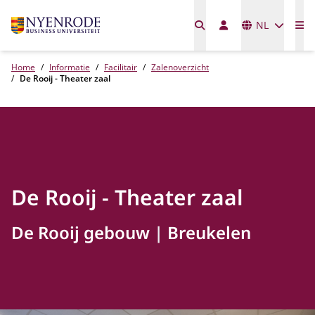
Talen
NL
Me
Home
Informatie
Facilitair
Zalenoverzicht
De Rooij - Theater zaal
De Rooij - Theater zaal
De Rooij gebouw
Breukelen