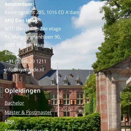
Amsterdam:
Keizersgracht 285, 1016 ED A'dam
SPO Den Haag
:
WTC Den Haag, 24e etage
Pr. Margrietplantsoen 90,
2595 BR Den Haag
Route
+31 (0)346 29 1211
info@nyenrode.nl
Opleidingen
Bachelor
Master & Postmaster
MBA
Executive Education