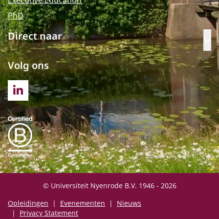
PhD
Direct naar
Op
Volg ons
LINKEDIN
© Universiteit Nyenrode B.V. 1946 - 2026
Opleidingen
Evenementen
Nieuws
Privacy Statement