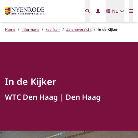
Talen
NL
Me
Home
Informatie
Facilitair
Zalenoverzicht
In de Kijker
In de Kijker
WTC Den Haag
Den Haag