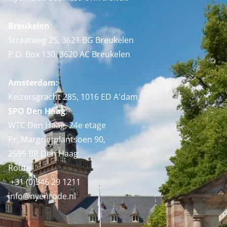
Breukelen
:
Straatweg 25, 3621 BG Breukelen
P.O. Box 130, 3620 AC Breukelen
Amsterdam:
Keizersgracht 285, 1016 ED A'dam
SPO Den Haag
:
WTC Den Haag, 24e etage
Pr. Margrietplantsoen 90,
2595 BR Den Haag
Route
+31 (0)346 29 1211
info@nyenrode.nl