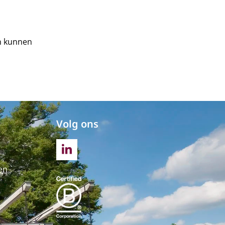
en kunnen
Volg ons
LINKEDIN
en