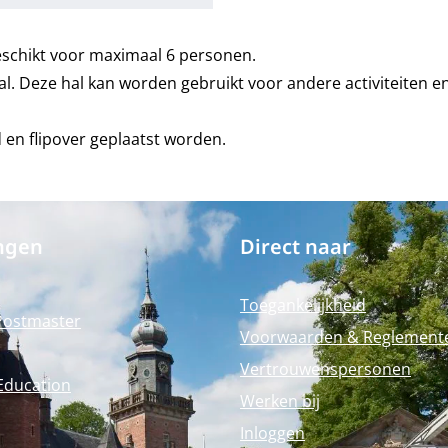
geschikt voor maximaal 6 personen.
al. Deze hal kan worden gebruikt voor andere activiteiten 
 en flipover geplaatst worden.
ngen
Direct naar
Toegankelijkheid
Postmaster
Voorwaarden & Reglement
Vertrouwenspersonen
Education
Werken bij
Inloggen