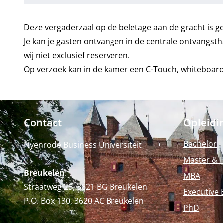
Deze vergaderzaal op de beletage aan de gracht is 
Je kan je gasten ontvangen in de centrale ontvangsth
wij niet exclusief reserveren.
Op verzoek kan in de kamer een C-Touch, whiteboard
Contact
Opleidi
Bachelor
Nyenrode Business Universiteit
Master & 
Breukelen
:
MBA
Straatweg 25, 3621 BG Breukelen
Executive 
P.O. Box 130, 3620 AC Breukelen
PhD