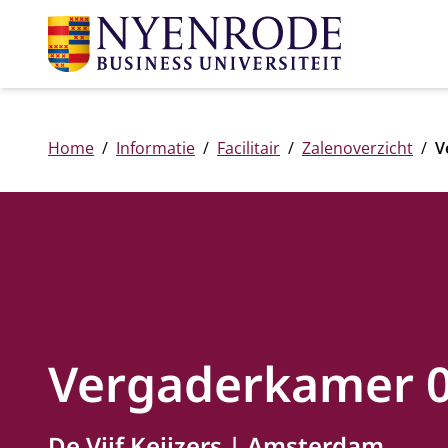
Home
Informatie
Facilitair
Zalenoverzicht
V
Vergaderkamer 0
De Vijf Keijzers
Amsterdam