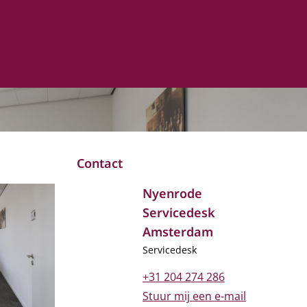
Contact
Nyenrode
Servicedesk
Amsterdam
Functietitel
Servicedesk
Telefoonnummer
+31 204 274 286
E-mailadres
Stuur mij een e-mail