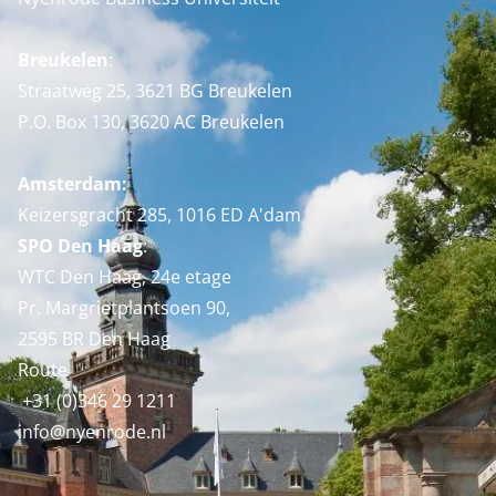
Breukelen
:
Straatweg 25, 3621 BG Breukelen
P.O. Box 130, 3620 AC Breukelen
Amsterdam:
Keizersgracht 285, 1016 ED A'dam
SPO Den Haag
:
WTC Den Haag, 24e etage
Pr. Margrietplantsoen 90,
2595 BR Den Haag
Route
+31 (0)346 29 1211
info@nyenrode.nl