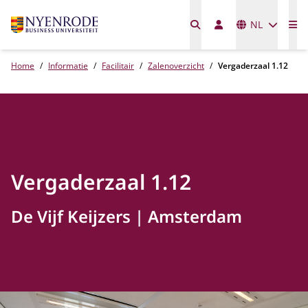
Talen
NL
Me
Home
Informatie
Facilitair
Zalenoverzicht
Vergaderzaal 1.12
Vergaderzaal 1.12
De Vijf Keijzers
Amsterdam