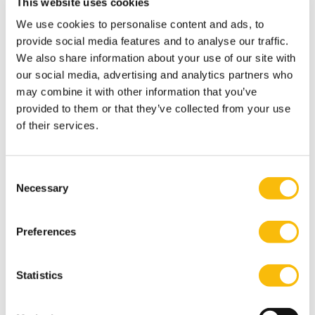
This website uses cookies
We use cookies to personalise content and ads, to
provide social media features and to analyse our traffic.
We also share information about your use of our site with
our social media, advertising and analytics partners who
may combine it with other information that you’ve
provided to them or that they’ve collected from your use
of their services.
Consent
Necessary
Selection
Deze ruime kamer op de eerste verdieping aan de
gracht is geschikt voor 10 personen.
Preferences
De kamer is voorzien van wifi. Op aanvraag is een C-
Touch beschikbaar. Whiteboards zijn standaard
Statistics
aanwezig.
Op verzoek is het mogelijk de sessie te laten opstarten