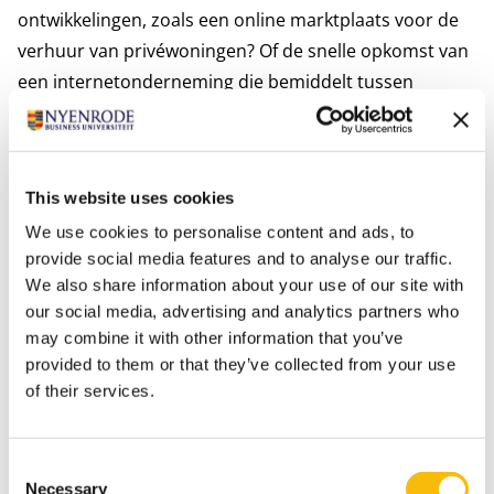
ontwikkelingen, zoals een online marktplaats voor de
verhuur van privéwoningen? Of de snelle opkomst van
een internetonderneming die bemiddelt tussen
reizigers en aanbieders van personenvervoer? Werken
bij de Belastingdienst is niet alleen inhoudelijk heel
interessant, je draagt ook bij aan een financieel gezond
This website uses cookies
Nederland. Dat doe je onder andere door eerlijk en
We use cookies to personalise content and ads, to
zorgvuldig belasting te heffen en te innen en fiscale
provide social media features and to analyse our traffic.
kwesties het liefst af te handelen op het moment dat
We also share information about your use of our site with
ze spelen, in plaats van achteraf.
our social media, advertising and analytics partners who
Wat kan ik doen?
may combine it with other information that you’ve
Als fiscalist kun je alle kanten op binnen de
provided to them or that they’ve collected from your use
Belastingdienst. Je kunt aan de slag als
of their services.
heffingsspecialist of als behandelaar van bezwaar en
beroepschriften. Of als ontvanger, die niet gaat over
Consent
het vaststellen van de hoogte van belastingen, maar
Necessary
Selection