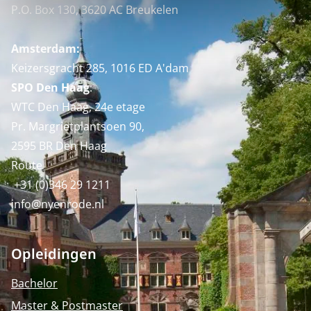
P.O. Box 130, 3620 AC Breukelen
Amsterdam:
Keizersgracht 285, 1016 ED A'dam
SPO Den Haag
:
WTC Den Haag, 24e etage
Pr. Margrietplantsoen 90,
2595 BR Den Haag
Route
+31 (0)346 29 1211
info@nyenrode.nl
Opleidingen
Bachelor
Master & Postmaster