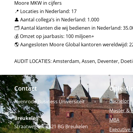
Moore MKW in cijfers
📍 Locaties in Nederland: 17
👤 Aantal collega’s in Nederland: 1.000
🗂️ Aantal klanten die wij bedienen in Nederland: 35.
💰 Omzet op jaarbasis: 100 miljoen+
🌎 Aangesloten Moore Global kantoren wereldwijd: 
AUDIT LOCATIES: Amsterdam, Assen, Deventer, Doeti
Contact
Opleidi
Bachelor
Nyenrode Business Universiteit
Master & 
Breukelen
:
MBA
Straatweg 25, 3621 BG Breukelen
Executive 