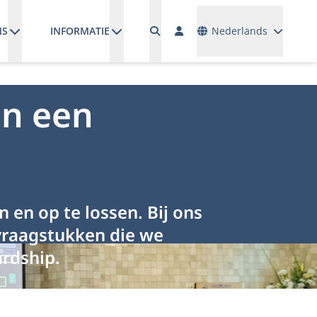
Talen
NS
INFORMATIE
Nederlands
an een
en op te lossen. Bij ons
 vraagstukken die we
rdship.