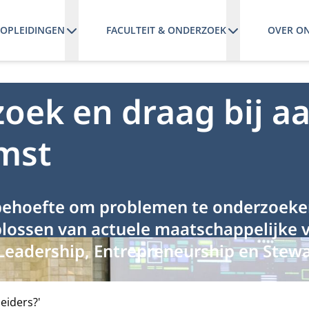
OPLEIDINGEN
FACULTEIT & ONDERZOEK
OVER O
oek en draag bij a
mst
behoefte om problemen te onderzoeken 
oplossen van actuele maatschappelijke
eadership, Entrepreneurship en Stewa
eiders?'