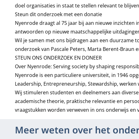
doel organisaties in staat te stellen relevant te bli
Steun dit onderzoek met een donatie
Nyenrode draagt al 75 jaar bij aan nieuwe inzichte
antwoorden op nieuwe maatschappelijke uitdaginge
Wil je samen met ons bijdragen aan een duurzame t
onderzoek van Pascale Peters, Marta Berent-Braun en M
STEUN ONS ONDERZOEK EN DONEER
Over Nyenrode: Serving society by shaping responsib
Nyenrode is een particuliere universiteit, in 1946 op
Leadership, Entrepreneurship, Stewardship, werken
Wij stimuleren studenten en deelnemers aan diverse o
academische theorie, praktische relevantie en perso
vraagstukken worden verweven in ons onderwijs en v
Meer weten over het onde