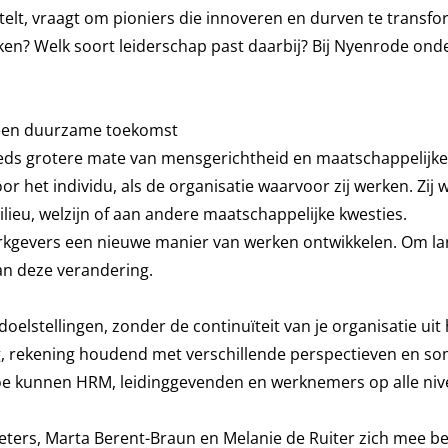
telt, vraagt om pioniers die innoveren en durven te transf
ken? Welk soort leiderschap past daarbij? Bij Nyenrode ond
 een duurzame toekomst
s grotere mate van mensgerichtheid en maatschappelijke 
oor het individu, als de organisatie waarvoor zij werken. Zij
lieu, welzijn of aan andere maatschappelijke kwesties.
evers een nieuwe manier van werken ontwikkelen. Om lang
n deze verandering.
elstellingen, zonder de continuïteit van je organisatie uit h
 rekening houdend met verschillende perspectieven en soms
 kunnen HRM, leidinggevenden en werknemers op alle nivea
eters, Marta Berent-Braun en Melanie de Ruiter zich mee b