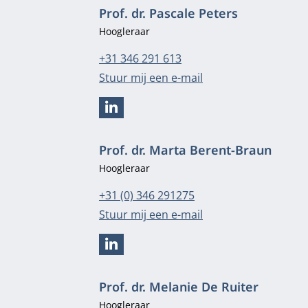
Prof. dr. Pascale Peters
Functietitel
Hoogleraar
Telefoonnummer
+31 346 291 613
E-mailadres
Stuur mij een e-mail
LINKEDIN
Prof. dr. Marta Berent-Braun
Functietitel
Hoogleraar
Telefoonnummer
+31 (0) 346 291275
E-mailadres
Stuur mij een e-mail
LINKEDIN
Prof. dr. Melanie De Ruiter
Functietitel
Hoogleraar