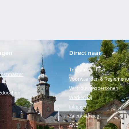
ngen
Direct naar
Toegankelijkheid
Postmaster
Voorwaarden & Reglement
Vertrouwenspersonen
Education
Werken bij
Inloggen
Zalenoverzicht
ANBI