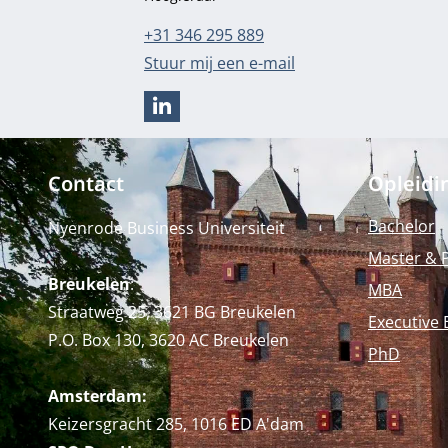
Telefoonnummer
+31 346 295 889
E-mailadres
Stuur mij een e-mail
LINKEDIN
Contact
Opleidi
Bachelor
Nyenrode Business Universiteit
Master & 
Breukelen
:
MBA
Straatweg 25, 3621 BG Breukelen
Executive 
P.O. Box 130, 3620 AC Breukelen
PhD
Amsterdam:
Keizersgracht 285, 1016 ED A'dam