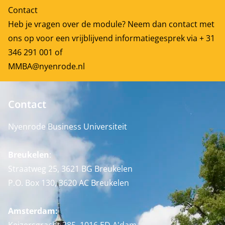
Contact
Heb je vragen over de module? Neem dan contact met
ons op voor een vrijblijvend informatiegesprek via + 31
346 291 001 of
MMBA@nyenrode.nl
Contact
Nyenrode Business Universiteit
Breukelen
:
Straatweg 25, 3621 BG Breukelen
P.O. Box 130, 3620 AC Breukelen
Amsterdam: