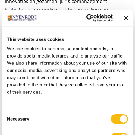
innovaties en gezamenlijk risicomanagement.
Stabiliteit is ook nodig voor het vrijmaken van
wederzijdse investeringen. Langjarige afspraken stellen
ons in staat om te leren van elkaar en om het leergeld
van de onvermijdelijke fouten terug te verdienen.
This website uses cookies
Tip 5: Maak de kernwaarden EBITO bespreekbaar
We use cookies to personalise content and ads, to
Niet zozeer de contracten, de regelgeving en de
provide social media features and to analyse our traffic.
directieven van hogerhand bepalen hoe mensen met
We also share information about your use of our site with
elkaar omgaan maar vooral ook de wederzijdse
our social media, advertising and analytics partners who
overtuigingen, normen en waarden. Het is daarom van
may combine it with other information that you’ve
provided to them or that they’ve collected from your use
belang om elkaars kernwaarden goed te begrijpen. Bij
of their services.
logistieke samenwerking gaat het dan met name over
EBITO: Eerlijk, Betrouwbaar, Integer, Transparant en
Open. Nu is dat een rijtje waarover iedereen het al snel
Consent
over eens zal zijn. Maar helaas is het zo dat
Necessary
Selection
verschillende mensen de begrippen op verschillende