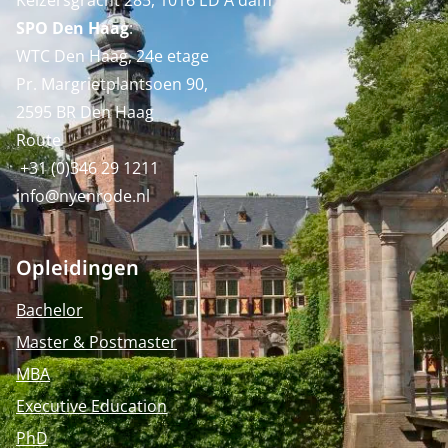
Keizersgracht 285, 1016 ED A'dam
SPO Den Haag
:
WTC Den Haag, 24e etage
Pr. Margrietplantsoen 90,
2595 BR Den Haag
Route
+31 (0)346 29 1211
info@nyenrode.nl
Opleidingen
Bachelor
Master & Postmaster
MBA
Executive Education
PhD