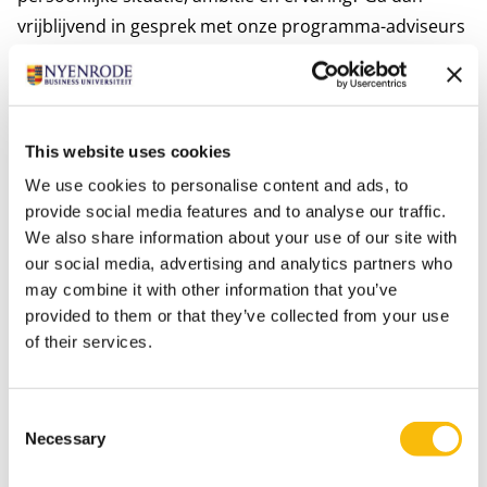
vrijblijvend in gesprek met onze programma-adviseurs
Cees of Everdine. Op basis van een zorgvuldige intake
adviseren we je graag over de te bewandelen leerroute
of te volgen programma.
This website uses cookies
PLAN EEN DAG EN TIJD IN DIE JOU PAST
We use cookies to personalise content and ads, to
provide social media features and to analyse our traffic.
SPO Nyenrode verbindt kennis, expertise en
We also share information about your use of our site with
wetenschap in de pensioensector. Het direct
our social media, advertising and analytics partners who
may combine it with other information that you’ve
toegankelijk en toepasbaar maken van die kennis en
provided to them or that they’ve collected from your use
expertise vinden we essentieel. Alleen zo kunnen
of their services.
mensen en organisaties continu van elkaar leren en
daardoor optimaal presteren in een continu
veranderende omgeving. SPO Nyenrode helpt jou
Consent
Necessary
Selection
verder in jouw professionele en persoonlijke
ontwikkeling.