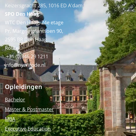
Keizersgracht 285, 1016 ED A'dam
SPO Den Haag
:
WTC Den Haag, 24e etage
Pr. Margrietplantsoen 90,
2595 BR Den Haag
Route
+31 (0)346 29 1211
info@nyenrode.nl
Opleidingen
Bachelor
Master & Postmaster
MBA
Executive Education