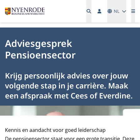
Talen
NL
Me
Adviesgesprek
Pensioensector
Krijg persoonlijk advies over jouw
volgende stap in je carrière. Maak
een afspraak met Cees of Everdine.
Kennis en aandacht voor goed leiderschap
De pensioensector staat voor een grote transitie. Deze