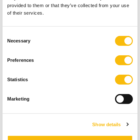
provided to them or that they’ve collected from your use
of their services.
Tags
Consent
ESG General
ESG Innovation Institute
Necessary
Selection
Preferences
Statistics
Marketing
Show details
Deel