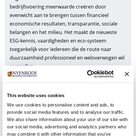
bedrijfsvoering meerwaarde creëren door
evenwicht aan te brengen tussen financieel
economische resultaten, transparantie, sociale
belangen en het milieu. Het maakt de nieuwste
ESG-kennis, vaardigheden en eco-systeem
toegankelijk voor iedereen die de route naar
duurzaamheid professioneel en weloverwogen wil
versnellen.
Het ESG Innovation Institute omvat behalve
onderwijsaanbod ook een academische ESG-
leerstoel bij Nyenrode waaruit onderzoek,
This website uses cookies
wetenschappelijke publicaties en opinie en debat
We use cookies to personalise content and ads, to
voortkomen. Met de community die we bouwen wil
provide social media features and to analyse our traffic.
het Instituut een beweging onder bestuurders en
We also share information about your use of our site with
professionals op gang brengen; hen inspireren en
our social media, advertising and analytics partners who
vernieuwend duurzaam leiderschap faciliteren.
may combine it with other information that you’ve