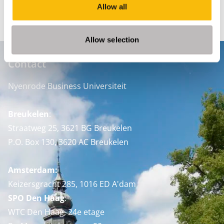
Allow all
FACEBOOK
X
LINKEDIN
WHATSAPP
Allow selection
Contact
Nyenrode Business Universiteit
Breukelen
:
Straatweg 25, 3621 BG Breukelen
P.O. Box 130, 3620 AC Breukelen
Amsterdam:
Keizersgracht 285, 1016 ED A'dam
SPO Den Haag
:
WTC Den Haag, 24e etage