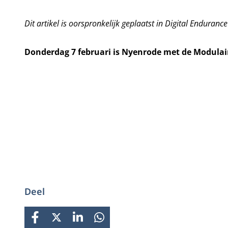
Dit artikel is oorspronkelijk geplaatst in
Digital Enduranc
Donderdag 7 februari is Nyenrode met de Modula
Deel
FACEBOOK
X
LINKEDIN
WHATSAPP