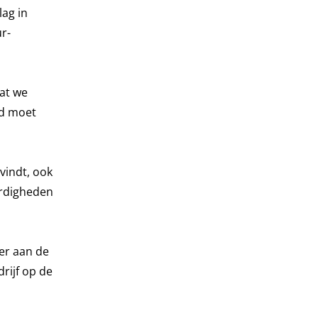
lag in
ur-
dat we
rd moet
vindt, ook
ardigheden
er aan de
rijf op de