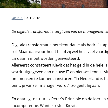
Type:
Publicatiedatum:
Opinie
3-1-2018
De digitale transformatie vergt veel van de managementsk
Digitale transformatie betekent dat je als bedrijf sta
rol. Maar daarvoor heeft hij of zij wel heel veel vaar
En daarin moet worden geïnvesteerd.
Allereerst constateert Kievit dat het geld in de hele 
wordt uitgegeven aan nieuwe IT en nieuwe kennis. M
om mensen te kunnen aansturen. "In Nederland is he
bent, je vanzelf manager wordt", zo geeft hij aan.
En daar ligt natuurlijk Peter's Principle op de loer: I
incompetentie. Want, zo stelt Kievit,