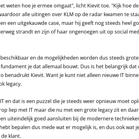
oet weten hoe je ermee omgaat", licht Kievit toe. "Kijk hoe d
waardoor alle uitingen over KLM op de radar kwamen te sta
ien een uitgekauwde case, maar hij geeft nog steeds heel g
erweg strandt en zijn of haar ongenoegen uit op social med
 beschikbaar en de mogelijkheden worden dus steeds groter
fundament je dat allemaal bouwt. Dus is het belangrijk dat d
, zo benadrukt Kievit. Want je kunt niet alleen nieuwe IT bin
ok legacy.
IT en dat is een puzzel die je steeds weer opnieuw moet opl
orop liep met IT maar die nu met een grote legacy zit en daar
uiteindelijk goed aansluiten bij de modernere technieken
 hebt bepalen dus mede wat er mogelijk is, en dus ook wat je
de klant.