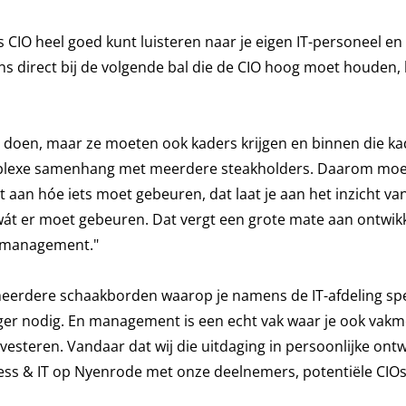
ls CIO heel goed kunt luisteren naar je eigen IT-personeel en
ons direct bij de volgende bal die de CIO hoog moet houden, 
 ze doen, maar ze moeten ook kaders krijgen en binnen die k
mplexe samenhang met meerdere steakholders. Daarom moet 
t aan hóe iets moet gebeuren, dat laat je aan het inzicht va
n wát er moet gebeuren. Dat vergt een grote mate aan ontwik
et management."
eerdere schaakborden waarop je namens de IT-afdeling speel
ger nodig. En management is een echt vak waar je ook vak
investeren. Vandaar dat wij die uitdaging in persoonlijke ontw
ss & IT op Nyenrode met onze deelnemers, potentiële CIOs