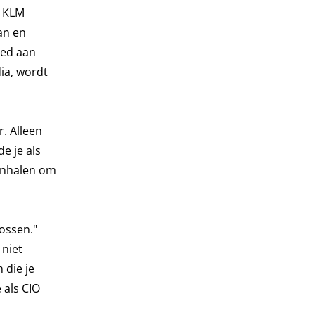
e KLM
an en
oed aan
ia, wordt
. Alleen
e je als
nenhalen om
ossen."
 niet
 die je
 als CIO