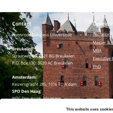
Contact
Opleidi
Bachelor
Nyenrode Business Universiteit
Master & 
Breukelen
:
MBA
Straatweg 25, 3621 BG Breukelen
Executive 
P.O. Box 130, 3620 AC Breukelen
PhD
Amsterdam:
Keizersgracht 285, 1016 ED A'dam
SPO Den Haag
:
WTC Den Haag, 24e etage
Pr. Margrietplantsoen 90,
This website uses cookie
2595 BR Den Haag