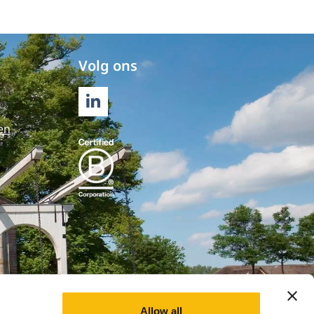
Volg ons
LINKEDIN
en
Allow all