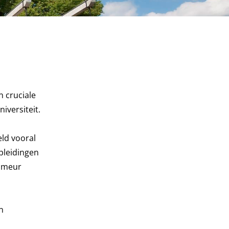
n cruciale
iversiteit.
eld vooral
pleidingen
ammeur
n