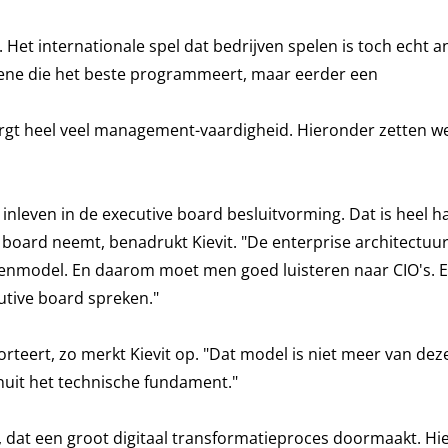
 Het internationale spel dat bedrijven spelen is toch echt 
degene die het beste programmeert, maar eerder een
ergt heel veel management-vaardigheid. Hieronder zetten w
nleven in de executive board besluitvorming. Dat is heel h
board neemt, benadrukt Kievit. "De enterprise architectuur
enmodel. En daarom moet men goed luisteren naar CIO's. En
utive board spreken."
teert, zo merkt Kievit op. "Dat model is niet meer van deze 
uit het technische fundament."
nd, dat een groot digitaal transformatieproces doormaakt. H