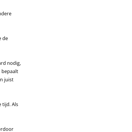
andere
e de
ard nodig,
 bepaalt
 juist
tijd. Als
ierdoor