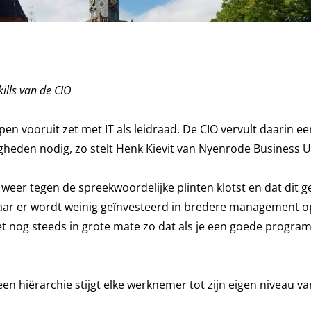
ills van de CIO
ppen vooruit zet met IT als leidraad. De CIO vervult daarin ee
digheden nodig, zo stelt Henk Kievit van Nyenrode Business Un
IT weer tegen de spreekwoordelijke plinten klotst en dat dit g
aar er wordt weinig geïnvesteerd in bredere management o
t nog steeds in grote mate zo dat als je een goede progr
n een hiërarchie stijgt elke werknemer tot zijn eigen niveau va