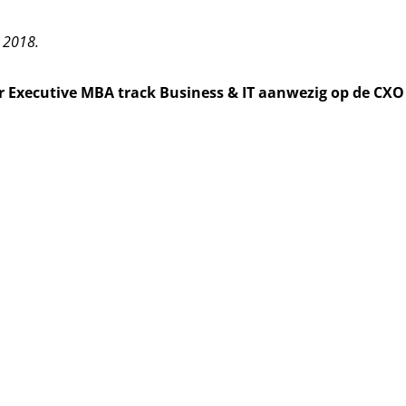
e 2018
.
ir Executive MBA
track Business & IT
aanwezig op de
CXO