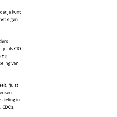
 dat je kunt
het eigen
aders
je als CIO
n de
keling van
t. "Juist
mensen
ikkeling in
, CDOs,