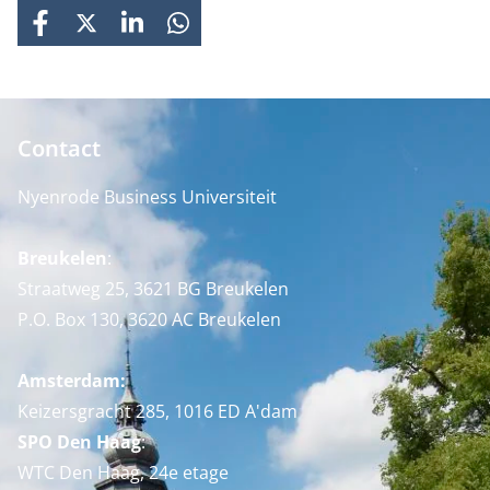
FACEBOOK
X
LINKEDIN
WHATSAPP
Contact
Nyenrode Business Universiteit
Breukelen
:
Straatweg 25, 3621 BG Breukelen
P.O. Box 130, 3620 AC Breukelen
Amsterdam:
Keizersgracht 285, 1016 ED A'dam
SPO Den Haag
:
WTC Den Haag, 24e etage