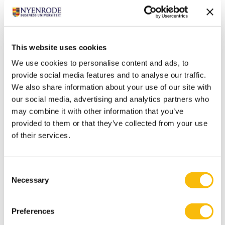
leidinggevende het meeste uit. Het is een must voor
iedere manager die verdere stappen wil zetten op dit
gebied.”
This website uses cookies
Het geeft inzicht in je nieuwe, coachende rol als
We use cookies to personalise content and ads, to
provide social media features and to analyse our traffic.
leidinggevende in een Lean-omgeving. Je leert
We also share information about your use of our site with
meer over het implementeren of doorontwikkelen
our social media, advertising and analytics partners who
van Lean in je organisatie en hoe het bijdraagt aan
may combine it with other information that you’ve
je organisatiedoelstellingen.
provided to them or that they’ve collected from your use
of their services.
Tags
Consent
LEAN & Agile Management
Necessary
Selection
Lean Leiderschap Programma
Preferences