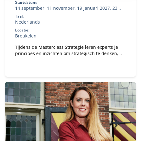
Startdatum:
14 september, 11 november, 19 januari 2027, 23
maart 2027, 12 mei 2027
Taal:
Nederlands
Locatie:
Breukelen
Tijdens de Masterclass Strategie leren experts je
principes en inzichten om strategisch te denken,
keuzes te maken en richting te geven aan de
ontwikkeling van jouw organisatie.